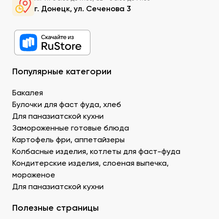
суши в Донецке можно приобрести специальный
г. Донецк, ул. Сеченова 3
рис округлой формы, с нейтральным вкусом и
хорошей клейкостью.
Рыбу. В составе рыбных продуктов для суши в ДНР
можно заказать копченое филе лосося,
охлажденную семгу. А также окунь унаги,
напоминающий сладкое мясо угря, окунь изумидай
Популярные категории
– вкусный и питательный. Стружка тунца бонито –
для последнего штриха к оформлению.
Бакалея
Креветку – королевскую, тигровую, дикую. В
Булочки для фаст фуда, хлеб
Донецке купить продукты для суши –
Для паназиатской кухни
морепродукты, можно оптом и с доставкой.
Муку темпура. Смесь пшеничной и рисовой муки с
Замороженные готовые блюда
крахмалом для золотистой корочки. Можно
Картофель фри, аппетайзеры
заказать премиальный мучной продукт для суши в
Колбасные изделия, котлеты для фаст-фуда
Донецке, изготовленный по японской технологии.
Кондитерские изделия, слоеная выпечка,
Водоросли. Комбу, нори – качественные продукты
мороженое
для суши в ДНР с быстрой доставкой.
Для паназиатской кухни
Икру масаго, тобико. Свежайшие продукты для
суши и роллов оптом мелким и крупным.
Полезные страницы
Белый и черный кунжут. Придает блюду ореховые