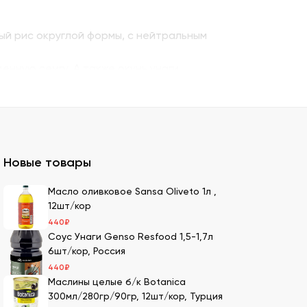
ый рис округлой формы, с нейтральным
енную семгу. А также окунь унаги,
ито – для последнего штриха к оформлению.
 можно оптом и с доставкой.
казать премиальный мучной продукт для
Новые товары
ля суши оптом – кунжутные семена в разной
Масло оливковое Sansa Oliveto 1л ,
12шт/кор
ах.
440
₽
ести оптовой партией в нашей компании.
Соус Унаги Genso Resfood 1,5-1,7л
6шт/кор, Россия
440
₽
Маслины целые б/к Botanica
имеем 20-летний опыт в этой сфере, поэтому
300мл/280гр/90гр, 12шт/кор, Турция