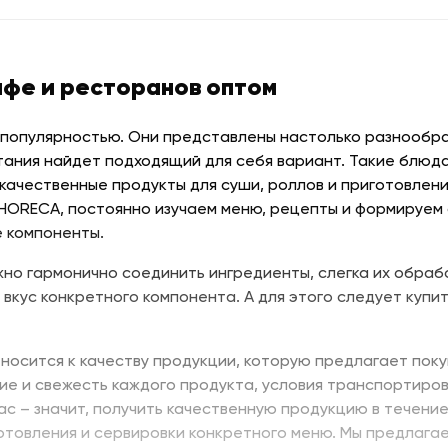
афе и ресторанов оптом
 популярностью. Они представлены настолько разнообраз
тания найдет подходящий для себя вариант. Такие блюда
качественные продукты для суши, роллов и приготовлени
 HORECA, постоянно изучаем меню, рецепты и формируем
 компоненты.
но гармонично соединить ингредиенты, слегка их обраб
 вкус конкретного компонента. А для этого следует купит
носится к качеству продукции, которую предлагает поку
ие и свежесть каждого продукта, условия транспортиров
нас – значит, получить качественную продукцию в течени
отовления и сервировки конкретного меню. Мы предлага