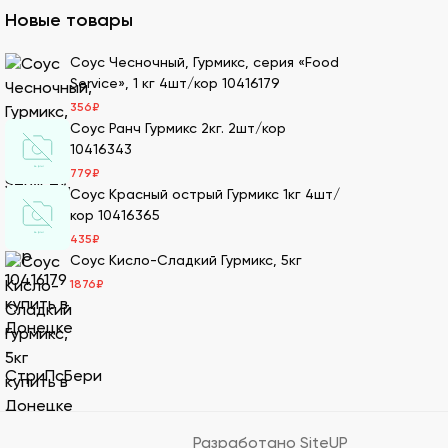
Новые товары
ля суши оптом – кунжутные семена в разной
Соус Чесночный, Гурмикс, серия «Food
Service», 1 кг 4шт/кор 10416179
ах.
356
₽
ести оптовой партией в нашей компании.
Соус Ранч Гурмикс 2кг. 2шт/кор
10416343
779
₽
Соус Красный острый Гурмикс 1кг 4шт/
имеем 20-летний опыт в этой сфере, поэтому
кор 10416365
435
₽
Соус Кисло-Сладкий Гурмикс, 5кг
м. Мы дорожим репутацией и заботимся о
1876
₽
т качество продукции.
Также здесь можно сделать онлайн-заказ –
лады с оптимальными условиями хранения –
оптовых заказов, обеспечивая свежесть
Разработано SiteUP
 информацию и помогают формировать