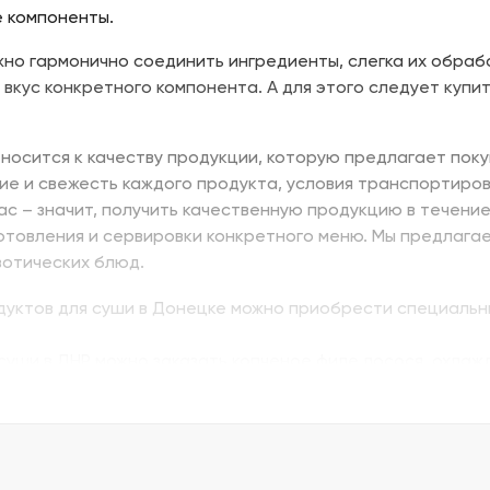
 компоненты.
но гармонично соединить ингредиенты, слегка их обраб
 вкус конкретного компонента. А для этого следует купит
носится к качеству продукции, которую предлагает поку
ие и свежесть каждого продукта, условия транспортиров
нас – значит, получить качественную продукцию в течени
отовления и сервировки конкретного меню. Мы предлага
зотических блюд.
одуктов для суши в Донецке можно приобрести специальн
суши в ДНР можно заказать копченое филе лосося, охлажд
ь изумидай – вкусный и питательный. Стружка тунца бон
ую. В Донецке купить продукты для суши – морепродукты,
вой муки с крахмалом для золотистой корочки. Можно за
ской технологии.