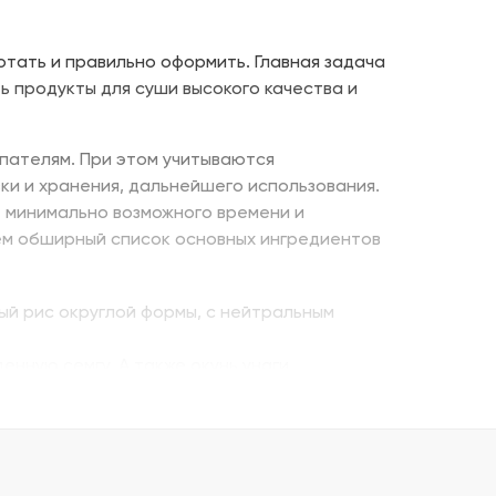
отать и правильно оформить. Главная задача
ь продукты для суши высокого качества и
пателям. При этом учитываются
ки и хранения, дальнейшего использования.
е минимально возможного времени и
ем обширный список основных ингредиентов
ый рис округлой формы, с нейтральным
енную семгу. А также окунь унаги,
ито – для последнего штриха к оформлению.
 можно оптом и с доставкой.
казать премиальный мучной продукт для