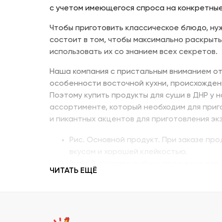
с учетом имеющегося спроса на конкретные
Чтобы приготовить классическое блюдо, нуж
состоит в том, чтобы максимально раскрыть
использовать их со знанием всех секретов.
Наша компания с пристальным вниманием от
особенности восточной кухни, происхожден
Поэтому купить продукты для суши в ДНР у 
ассортименте, который необходим для приг
и пикантных акцентов для приготовления эк
Рис. Основной продукт. При заказе пр
вкусом и хорошей клейкостью.
Рыбу. В составе рыбных продуктов для 
ЧИТАТЬ ЕЩЁ
напоминающий сладкое мясо угря, окун
Креветку – королевскую, тигровую, дик
Муку темпура. Смесь пшеничной и рисо
суши в Донецке, изготовленный по япон