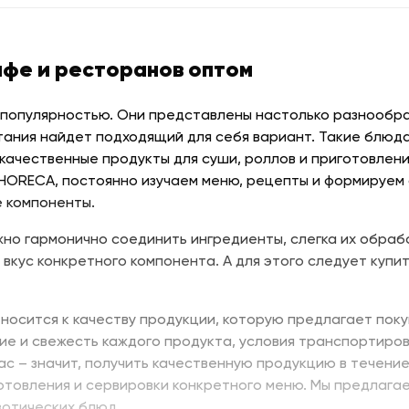
афе и ресторанов оптом
 популярностью. Они представлены настолько разнообраз
тания найдет подходящий для себя вариант. Такие блюда
качественные продукты для суши, роллов и приготовлени
 HORECA, постоянно изучаем меню, рецепты и формируем
 компоненты.
но гармонично соединить ингредиенты, слегка их обраб
 вкус конкретного компонента. А для этого следует купит
носится к качеству продукции, которую предлагает поку
ие и свежесть каждого продукта, условия транспортиров
нас – значит, получить качественную продукцию в течени
отовления и сервировки конкретного меню. Мы предлага
зотических блюд.