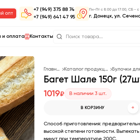
+7 (949) 375 88 74
Пн-Пт с 8:00 до 17:00, СБ - с
ый опт
г. Донецк, ул. Сечен
+7 (949) 641 47 95
 и оплата
Контакты
Главная
Каталог продукции
Багет Шале 150г (27
1019
₽
В наличии
3
шт.
+
В КОРЗИНУ
Способ приготовления: предварительн
высокой степени готовности. Выпекать
минут при температуре 200С.