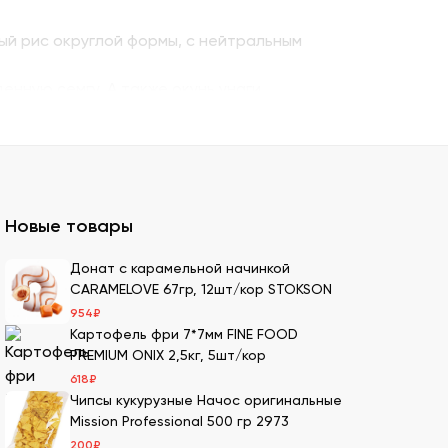
ый рис округлой формы, с нейтральным
енную семгу. А также окунь унаги,
ито – для последнего штриха к оформлению.
 можно оптом и с доставкой.
казать премиальный мучной продукт для
Новые товары
ля суши оптом – кунжутные семена в разной
Донат с карамельной начинкой
CARAMELOVE 67гр, 12шт/кор STOKSON
ах.
954
₽
ести оптовой партией в нашей компании.
Картофель фри 7*7мм FINE FOOD
PREMIUM ONIX 2,5кг, 5шт/кор
618
₽
Чипсы кукурузные Начос оригинальные
имеем 20-летний опыт в этой сфере, поэтому
Mission Professional 500 гр 2973
200
₽