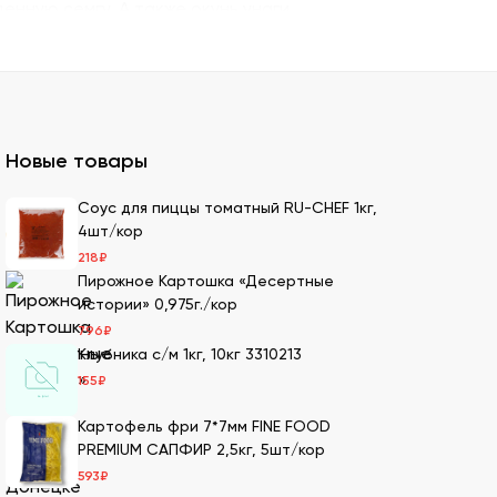
енную семгу. А также окунь унаги,
ито – для последнего штриха к оформлению.
 можно оптом и с доставкой.
казать премиальный мучной продукт для
Новые товары
ля суши оптом – кунжутные семена в разной
Соус для пиццы томатный RU-CHEF 1кг,
4шт/кор
ах.
218
₽
ести оптовой партией в нашей компании.
Пирожное Картошка «Десертные
истории» 0,975г./кор
796
₽
Клубника с/м 1кг, 10кг 3310213
имеем 20-летний опыт в этой сфере, поэтому
155
₽
Картофель фри 7*7мм FINE FOOD
м. Мы дорожим репутацией и заботимся о
PREMIUM САПФИР 2,5кг, 5шт/кор
т качество продукции.
593
₽