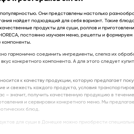
 популярностью. Они представлены настолько разнообраз
тания найдет подходящий для себя вариант. Такие блюда
качественные продукты для суши, роллов и приготовлени
 HORECA, постоянно изучаем меню, рецепты и формируем
 компоненты.
но гармонично соединить ингредиенты, слегка их обраб
 вкус конкретного компонента. А для этого следует купит
носится к качеству продукции, которую предлагает поку
ие и свежесть каждого продукта, условия транспортиров
нас – значит, получить качественную продукцию в течени
отовления и сервировки конкретного меню. Мы предлага
зотических блюд.
одуктов для суши в Донецке можно приобрести специальн