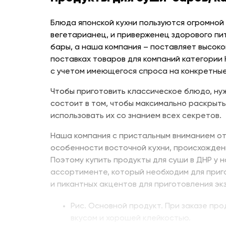
Блюда японской кухни пользуются огромной
вегетарианец, и приверженец здорового пи
бары, а наша компания – поставляет высоко
поставках товаров для компаний категории
с учетом имеющегося спроса на конкретные
Чтобы приготовить классическое блюдо, нуж
состоит в том, чтобы максимально раскрыть
использовать их со знанием всех секретов.
Наша компания с пристальным вниманием от
особенности восточной кухни, происхожден
Поэтому купить продукты для суши в ДНР у 
ассортименте, который необходим для приг
и пикантных акцентов для приготовления эк
Рис. Основной продукт. При заказе пр
вкусом и хорошей клейкостью.