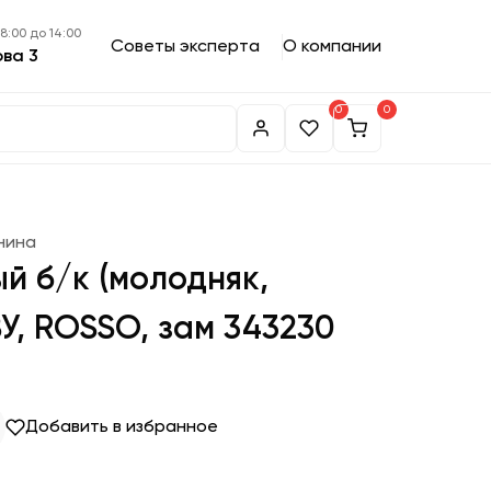
 8:00 до 14:00
Советы эксперта
О компании
ова 3
0
0
нина
й б/к (молодняк,
ВУ, ROSSO, зам 343230
Добавить в избранное