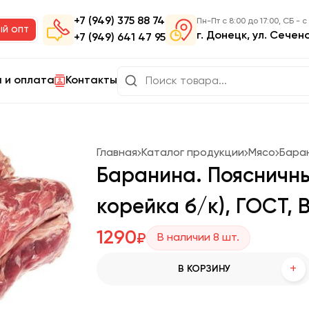
+7 (949) 375 88 74
Пн-Пт с 8:00 до 17:00, СБ - с
ый опт
г. Донецк, ул. Сечен
+7 (949) 641 47 95
 и оплата
Контакты
Главная
Каталог продукции
Мясо
Бара
Баранина. Поясничны
корейка б/к), ГОСТ, 
1290
₽
В наличии
8
шт.
+
В КОРЗИНУ