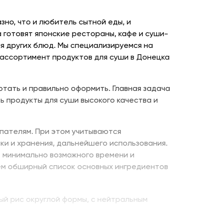
но, что и любитель сытной еды, и
 готовят японские рестораны, кафе и суши-
я других блюд. Мы специализируемся на
 ассортимент продуктов для суши в Донецка
отать и правильно оформить. Главная задача
ь продукты для суши высокого качества и
пателям. При этом учитываются
ки и хранения, дальнейшего использования.
е минимально возможного времени и
ем обширный список основных ингредиентов
ый рис округлой формы, с нейтральным