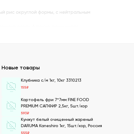
ый рис округлой формы, с нейтральным
енную семгу. А также окунь унаги,
ито – для последнего штриха к оформлению.
 можно оптом и с доставкой.
казать премиальный мучной продукт для
Новые товары
ля суши оптом – кунжутные семена в разной
Клубника с/м 1кг, 10кг 3310213
155
₽
ах.
ести оптовой партией в нашей компании.
Картофель фри 7*7мм FINE FOOD
PREMIUM САПФИР 2,5кг, 5шт/кор
593
₽
Кунжут белый очищенный жареный
имеем 20-летний опыт в этой сфере, поэтому
DARUMA Kaneshiro 1кг, 15шт/кор, Россия
555
₽