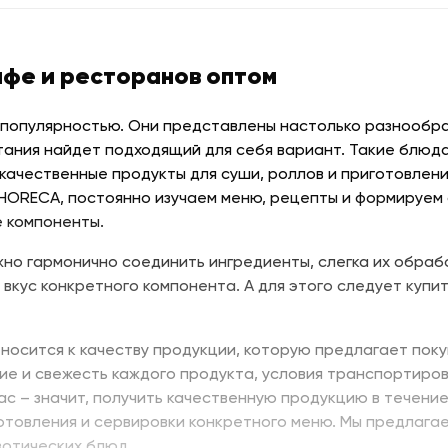
афе и ресторанов оптом
 популярностью. Они представлены настолько разнообраз
тания найдет подходящий для себя вариант. Такие блюда
качественные продукты для суши, роллов и приготовлени
 HORECA, постоянно изучаем меню, рецепты и формируем
 компоненты.
но гармонично соединить ингредиенты, слегка их обраб
 вкус конкретного компонента. А для этого следует купит
носится к качеству продукции, которую предлагает поку
ие и свежесть каждого продукта, условия транспортиров
нас – значит, получить качественную продукцию в течени
отовления и сервировки конкретного меню. Мы предлага
зотических блюд.