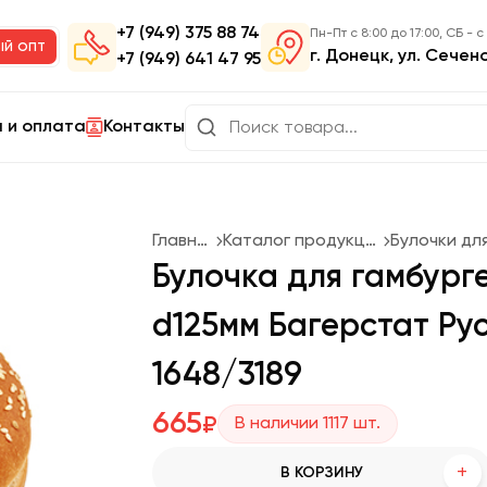
+7 (949) 375 88 74
Пн-Пт с 8:00 до 17:00, СБ - с
ый опт
г. Донецк, ул. Сечен
+7 (949) 641 47 95
 и оплата
Контакты
Главная
Каталог продукции
Булочка для гамбург
d125мм Багерстат Рус
1648/3189
665
₽
В наличии
1117
шт.
+
В КОРЗИНУ