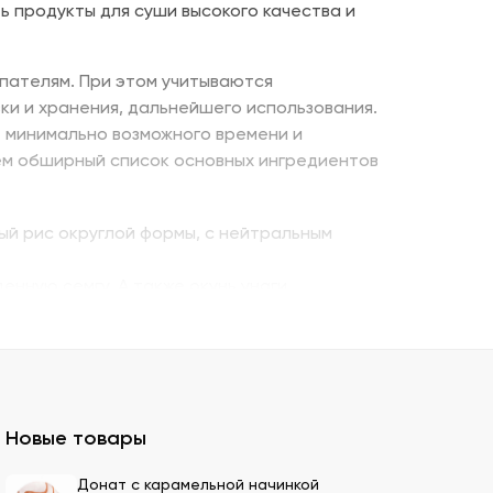
ь продукты для суши высокого качества и
пателям. При этом учитываются
ки и хранения, дальнейшего использования.
е минимально возможного времени и
ем обширный список основных ингредиентов
ый рис округлой формы, с нейтральным
енную семгу. А также окунь унаги,
ито – для последнего штриха к оформлению.
 можно оптом и с доставкой.
казать премиальный мучной продукт для
Новые товары
ля суши оптом – кунжутные семена в разной
Донат с карамельной начинкой