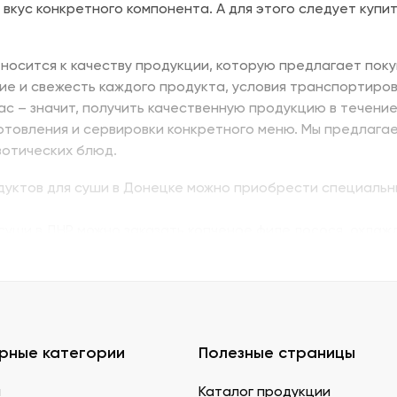
 вкус конкретного компонента. А для этого следует купит
носится к качеству продукции, которую предлагает поку
ие и свежесть каждого продукта, условия транспортиров
нас – значит, получить качественную продукцию в течени
отовления и сервировки конкретного меню. Мы предлага
зотических блюд.
одуктов для суши в Донецке можно приобрести специальн
суши в ДНР можно заказать копченое филе лосося, охлажд
ь изумидай – вкусный и питательный. Стружка тунца бон
ую. В Донецке купить продукты для суши – морепродукты,
вой муки с крахмалом для золотистой корочки. Можно за
ской технологии.
е продукты для суши в ДНР с быстрой доставкой.
рные категории
Полезные страницы
кты для суши и роллов оптом мелким и крупным.
 ореховые нотки. У нас есть дополнительные продукты д
я
Каталог продукции