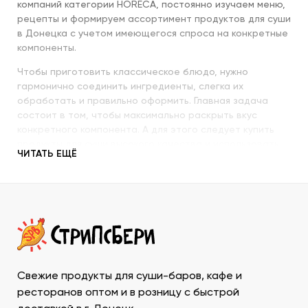
компаний категории HORECA, постоянно изучаем меню,
рецепты и формируем ассортимент продуктов для суши
в Донецка с учетом имеющегося спроса на конкретные
компоненты.
Чтобы приготовить классическое блюдо, нужно
гармонично соединить ингредиенты, слегка их
обработать и правильно оформить. Главная задача
состоит в том, чтобы максимально раскрыть вкус
конкретного компонента. А для этого следует купить
продукты для суши высокого качества и использовать
ЧИТАТЬ ЕЩЁ
их со знанием всех секретов.
Наша компания с пристальным вниманием относится к
качеству продукции, которую предлагает покупателям.
При этом учитываются особенности восточной кухни,
происхождение и свежесть каждого продукта, условия
транспортировки и хранения, дальнейшего
использования. Поэтому купить продукты для суши в
ДНР у нас – значит, получить качественную продукцию
Свежие продукты для суши-баров, кафе и
в течение минимально возможного времени и
ресторанов оптом и в розницу с быстрой
ассортименте, который необходим для приготовления и