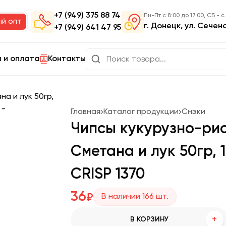
+7 (949) 375 88 74
Пн-Пт с 8:00 до 17:00, СБ - с
ый опт
г. Донецк, ул. Сечен
+7 (949) 641 47 95
 и оплата
Контакты
Главная
Каталог продукции
Снэки
Чипсы кукурузно-рис
Сметана и лук 50гр, 
CRISP 1370
36
₽
В наличии
166
шт.
+
В КОРЗИНУ