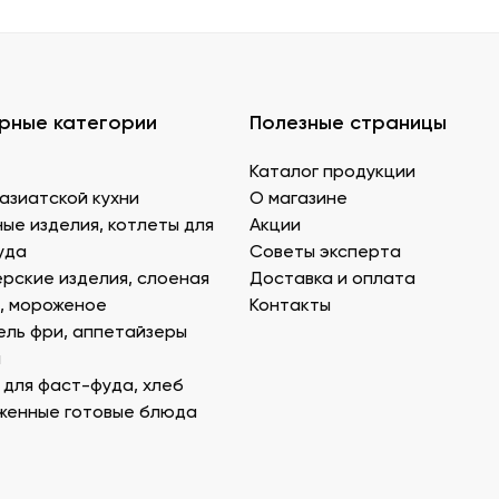
ую. В Донецке купить продукты для суши – морепродукты,
вой муки с крахмалом для золотистой корочки. Можно за
ской технологии.
е продукты для суши в ДНР с быстрой доставкой.
рные категории
Полезные страницы
кты для суши и роллов оптом мелким и крупным.
 ореховые нотки. У нас есть дополнительные продукты д
Каталог продукции
я вкусового оттенка и декорирования.
азиатской кухни
О магазине
для суши оптом в Донецке можно в бутылках и кубитейнер
ые изделия, котлеты для
Акции
ическому рецепту продукт для суши в ДНР можно приобр
уда
Советы эксперта
рские изделия, слоеная
Доставка и оплата
, мороженое
Контакты
ль фри, аппетайзеры
роизводителя, закажите их на сайте нашей компании. Мы 
я
реимущества:
 для фаст-фуда, хлеб
ого качества, которые мы получаем по прямым поставка
женные готовые блюда
м поставщиков продуктов для суши, которые гарантирую
е описание каждого продукта, как его готовить, цены. 