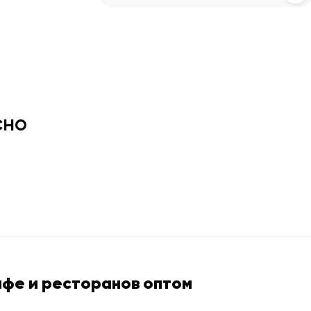
сно
афе и ресторанов оптом