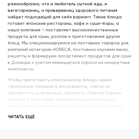
разнообразно, что и любитель сытной еды, и
вегетарианец, и приверженец здорового питания
найдет подходящий для себя вариант. Такие блюда
готовят японские рестораны, кафе и суши-бары, а
наша компания – поставляет высококачественные
продукты для суши, роллов и приготовления других
блюд. Мы специализируемся на поставках товаров для
компаний категории HORECA, постоянно изучаем меню,
рецепты и формируем ассортимент продуктов для суши
в Донецка с учетом имеющегося спроса на конкретные
компоненты.
Чтобы приготовить классическое блюдо, нужно
гармонично соединить ингредиенты, слегка их
обработать и правильно оформить. Главная задача
состоит в том, чтобы максимально раскрыть вкус
конкретного компонента. А для этого следует купить
продукты для суши высокого качества и использовать
ЧИТАТЬ ЕЩЁ
их со знанием всех секретов.
Наша компания с пристальным вниманием относится к
качеству продукции, которую предлагает покупателям.