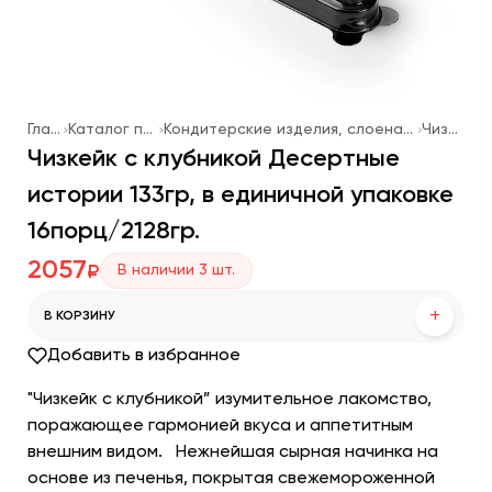
Главная
Каталог продукции
Кондитерские изделия, слоеная выпечка, мороженое
Чизкейки
Чизкейк с клубникой Десертные
истории 133гр, в единичной упаковке
16порц/2128гр.
2057
В наличии
3
шт.
₽
+
В КОРЗИНУ
Добавить в избранное
"Чизкейк с клубникой” изумительное лакомство,
поражающее гармонией вкуса и аппетитным
внешним видом.⠀Нежнейшая сырная начинка на
основе из печенья, покрытая свежемороженной