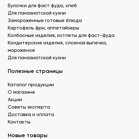
Креветку – королевскую, тигровую, дикую. В
Булочки для фаст фуда, хлеб
Донецке купить продукты для суши –
Для паназиатской кухни
морепродукты, можно оптом и с доставкой.
Муку темпура. Смесь пшеничной и рисовой муки с
Замороженные готовые блюда
крахмалом для золотистой корочки. Можно
Картофель фри, аппетайзеры
заказать премиальный мучной продукт для суши в
Колбасные изделия, котлеты для фаст-фуда
Донецке, изготовленный по японской технологии.
Кондитерские изделия, слоеная выпечка,
Водоросли. Комбу, нори – качественные продукты
мороженое
для суши в ДНР с быстрой доставкой.
Для паназиатской кухни
Икру масаго, тобико. Свежайшие продукты для
суши и роллов оптом мелким и крупным.
Полезные страницы
Белый и черный кунжут. Придает блюду ореховые
нотки. У нас есть дополнительные продукты для
Каталог продукции
суши оптом – кунжутные семена в разной
расфасовке. Используются для создания
О магазине
вкусового оттенка и декорирования.
Акции
Уксус рисовый. Заказать этот продукт для суши
Советы эксперта
оптом в Донецке можно в бутылках и
Доставка и оплата
кубитейнерах.
Контакты
Соевый соус. Приготовленный по классическому
рецепту продукт для суши в ДНР можно
Новые товары
приобрести оптовой партией в нашей компании.