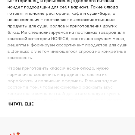
вегетарианец, и приверженец здорового питания
найдет подходящий для себя вариант. Такие блюда
готовят японские рестораны, кафе и суши-бары, а
наша компания – поставляет высококачественные
продукты для суши, роллов и приготовления других
блюд. Мы специализируемся на поставках товаров для
компаний категории HORECA, постоянно изучаем меню,
рецепты и формируем ассортимент продуктов для суши
в Донецка с учетом имеющегося спроса на конкретные
компоненты.
Чтобы приготовить классическое блюдо, нужно
гармонично соединить ингредиенты, слегка их
обработать и правильно оформить. Главная задача
состоит в том, чтобы максимально раскрыть вкус
конкретного компонента. А для этого следует купить
продукты для суши высокого качества и использовать
ЧИТАТЬ ЕЩЁ
их со знанием всех секретов.
Наша компания с пристальным вниманием относится к
качеству продукции, которую предлагает покупателям.
При этом учитываются особенности восточной кухни,