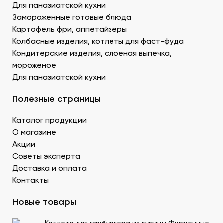
Для паназиатской кухни
морепродукты, можно оптом и с доставкой.
Муку темпура. Смесь пшеничной и рисовой муки с
Замороженные готовые блюда
крахмалом для золотистой корочки. Можно
Картофель фри, аппетайзеры
заказать премиальный мучной продукт для суши в
Колбасные изделия, котлеты для фаст-фуда
Донецке, изготовленный по японской технологии.
Кондитерские изделия, слоеная выпечка,
Водоросли. Комбу, нори – качественные продукты
мороженое
для суши в ДНР с быстрой доставкой.
Для паназиатской кухни
Икру масаго, тобико. Свежайшие продукты для
суши и роллов оптом мелким и крупным.
Полезные страницы
Белый и черный кунжут. Придает блюду ореховые
нотки. У нас есть дополнительные продукты для
Каталог продукции
суши оптом – кунжутные семена в разной
расфасовке. Используются для создания
О магазине
вкусового оттенка и декорирования.
Акции
Уксус рисовый. Заказать этот продукт для суши
Советы эксперта
оптом в Донецке можно в бутылках и
Доставка и оплата
кубитейнерах.
Контакты
Соевый соус. Приготовленный по классическому
рецепту продукт для суши в ДНР можно
Новые товары
приобрести оптовой партией в нашей компании.