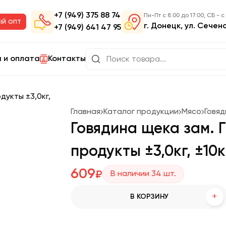
+7 (949) 375 88 74
Пн-Пт с 8:00 до 17:00, СБ - с
ый опт
г. Донецк, ул. Сечен
+7 (949) 641 47 95
 и оплата
Контакты
Главная
Каталог продукции
Мясо
Говяд
Говядина щека зам.
продукты ±3,0кг, ±10
609
₽
В наличии
34
шт.
+
В КОРЗИНУ