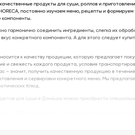
качественные продукты для суши, роллов и приготовлени
 HORECA, постоянно изучаем меню, рецепты и формируем
 компоненты.
но гармонично соединить ингредиенты, слегка их обраб
 вкус конкретного компонента. А для этого следует купит
носится к качеству продукции, которую предлагает поку
ие и свежесть каждого продукта, условия транспортиров
нас – значит, получить качественную продукцию в течени
отовления и сервировки конкретного меню. Мы предлага
зотических блюд.
одуктов для суши в Донецке можно приобрести специальн
суши в ДНР можно заказать копченое филе лосося, охлажд
ь изумидай – вкусный и питательный. Стружка тунца бон
ую. В Донецке купить продукты для суши – морепродукты,