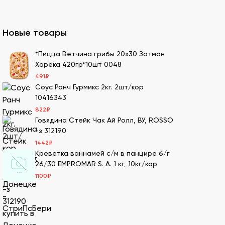
казать премиальный мучной продукт для
Новые товары
ля суши оптом – кунжутные семена в разной
*Пицца Ветчина грибы 20х30 Зотман
Хорека 420гр*10шт 0048
ах.
491
₽
ести оптовой партией в нашей компании.
Соус Ранч Гурмикс 2кг. 2шт/кор
10416343
822
₽
Говядина Стейк Чак Ай Ролл, ВУ, ROSSO
имеем 20-летний опыт в этой сфере, поэтому
-з 312190
1442
₽
Креветка ваннамей с/м в панцире б/г
м. Мы дорожим репутацией и заботимся о
26/30 EMPROMAR S. A. 1 кг, 10кг/кор
т качество продукции.
1100
₽
Также здесь можно сделать онлайн-заказ –
лады с оптимальными условиями хранения –
оптовых заказов, обеспечивая свежесть