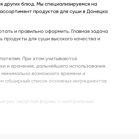
я других блюд. Мы специализируемся на
 ассортимент продуктов для суши в Донецка
отать и правильно оформить. Главная задача
ь продукты для суши высокого качества и
пателям. При этом учитываются
ки и хранения, дальнейшего использования.
е минимально возможного времени и
ем обширный список основных ингредиентов
ый рис округлой формы, с нейтральным
енную семгу. А также окунь унаги,
ито – для последнего штриха к оформлению.
 можно оптом и с доставкой.