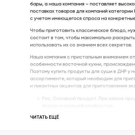
бары, а наша компания – поставляет высоко
поставках товаров для компаний категории
с учетом имеющегося спроса на конкретные
Чтобы приготовить классическое блюдо, нуж
состоит в том, чтобы максимально раскрыть
использовать их со знанием всех секретов.
Наша компания с пристальным вниманием от
особенности восточной кухни, происхожден
Поэтому купить продукты для суши в ДНР у 
ассортименте, который необходим для приг
и пикантных акцентов для приготовления эк
Рис. Основной продукт. При заказе пр
вкусом и хорошей клейкостью.
Рыбу. В составе рыбных продуктов для 
ЧИТАТЬ ЕЩЁ
напоминающий сладкое мясо угря, окун
Креветку – королевскую, тигровую, дик