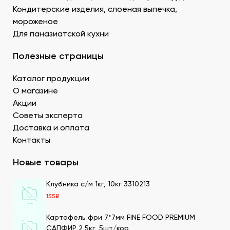
Донецке, изготовленный по японской технологии.
Кондитерские изделия, слоеная выпечка,
Водоросли. Комбу, нори – качественные продукты
мороженое
для суши в ДНР с быстрой доставкой.
Для паназиатской кухни
Икру масаго, тобико. Свежайшие продукты для
суши и роллов оптом мелким и крупным.
Полезные страницы
Белый и черный кунжут. Придает блюду ореховые
нотки. У нас есть дополнительные продукты для
Каталог продукции
суши оптом – кунжутные семена в разной
расфасовке. Используются для создания
О магазине
вкусового оттенка и декорирования.
Акции
Уксус рисовый. Заказать этот продукт для суши
Советы эксперта
оптом в Донецке можно в бутылках и
Доставка и оплата
кубитейнерах.
Контакты
Соевый соус. Приготовленный по классическому
рецепту продукт для суши в ДНР можно
Новые товары
приобрести оптовой партией в нашей компании.
Клубника с/м 1кг, 10кг 3310213
Преимущества заказа в СтриПсБери
155
₽
Чтобы купить продукты для суши в ДНР от
производителя, закажите их на сайте нашей компании.
Картофель фри 7*7мм FINE FOOD PREMIUM
Мы имеем 20-летний опыт в этой сфере, поэтому
САПФИР 2,5кг, 5шт/кор