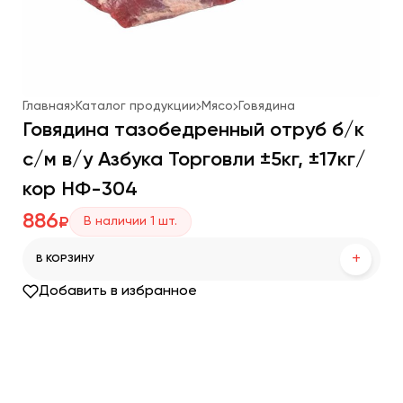
Главная
Каталог продукции
Мясо
Говядина
Говядина тазобедренный отруб б/к
с/м в/у Азбука Торговли ±5кг, ±17кг/
кор НФ-304
886
В наличии
1
шт.
₽
+
В КОРЗИНУ
Добавить в избранное