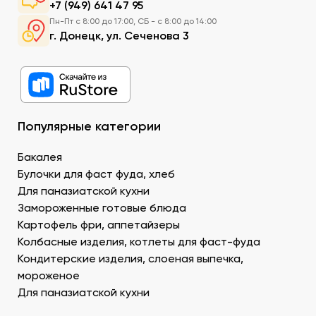
+7 (949) 641 47 95
Рис. Основной продукт. При заказе продуктов для
Пн-Пт с 8:00 до 17:00, СБ - с 8:00 до 14:00
суши в Донецке можно приобрести специальный
г. Донецк, ул. Сеченова 3
рис округлой формы, с нейтральным вкусом и
хорошей клейкостью.
Рыбу. В составе рыбных продуктов для суши в ДНР
можно заказать копченое филе лосося,
охлажденную семгу. А также окунь унаги,
напоминающий сладкое мясо угря, окунь изумидай
Популярные категории
– вкусный и питательный. Стружка тунца бонито –
для последнего штриха к оформлению.
Бакалея
Креветку – королевскую, тигровую, дикую. В
Булочки для фаст фуда, хлеб
Донецке купить продукты для суши –
Для паназиатской кухни
морепродукты, можно оптом и с доставкой.
Муку темпура. Смесь пшеничной и рисовой муки с
Замороженные готовые блюда
крахмалом для золотистой корочки. Можно
Картофель фри, аппетайзеры
заказать премиальный мучной продукт для суши в
Колбасные изделия, котлеты для фаст-фуда
Донецке, изготовленный по японской технологии.
Кондитерские изделия, слоеная выпечка,
Водоросли. Комбу, нори – качественные продукты
мороженое
для суши в ДНР с быстрой доставкой.
Для паназиатской кухни
Икру масаго, тобико. Свежайшие продукты для
суши и роллов оптом мелким и крупным.