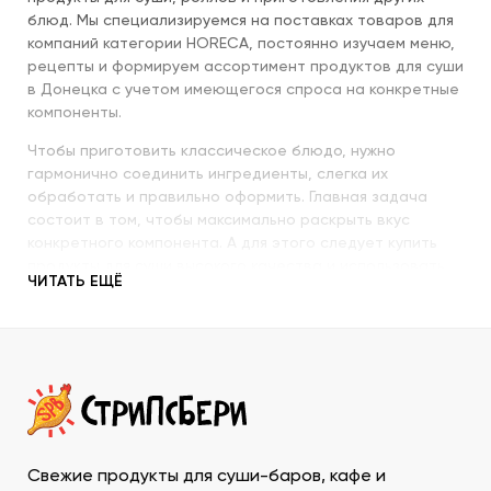
блюд. Мы специализируемся на поставках товаров для
компаний категории HORECA, постоянно изучаем меню,
рецепты и формируем ассортимент продуктов для суши
в Донецка с учетом имеющегося спроса на конкретные
компоненты.
Чтобы приготовить классическое блюдо, нужно
гармонично соединить ингредиенты, слегка их
обработать и правильно оформить. Главная задача
состоит в том, чтобы максимально раскрыть вкус
конкретного компонента. А для этого следует купить
продукты для суши высокого качества и использовать
ЧИТАТЬ ЕЩЁ
их со знанием всех секретов.
Наша компания с пристальным вниманием относится к
качеству продукции, которую предлагает покупателям.
При этом учитываются особенности восточной кухни,
происхождение и свежесть каждого продукта, условия
транспортировки и хранения, дальнейшего
использования. Поэтому купить продукты для суши в
ДНР у нас – значит, получить качественную продукцию
Свежие продукты для суши-баров, кафе и
в течение минимально возможного времени и