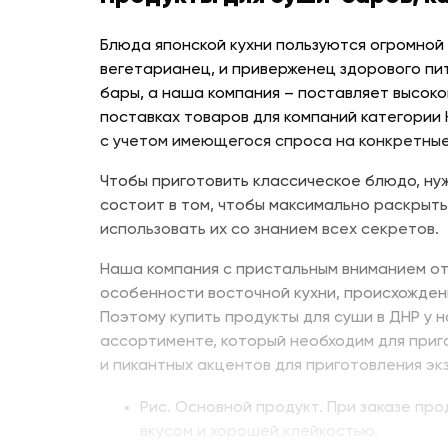
Блюда японской кухни пользуются огромной
вегетарианец, и приверженец здорового пи
бары, а наша компания – поставляет высоко
поставках товаров для компаний категории
с учетом имеющегося спроса на конкретные
Чтобы приготовить классическое блюдо, нуж
состоит в том, чтобы максимально раскрыть
использовать их со знанием всех секретов.
Наша компания с пристальным вниманием от
особенности восточной кухни, происхожден
Поэтому купить продукты для суши в ДНР у 
ассортименте, который необходим для приг
и пикантных акцентов для приготовления эк
Рис. Основной продукт. При заказе пр
вкусом и хорошей клейкостью.