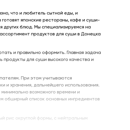
но, что и любитель сытной еды, и
 готовят японские рестораны, кафе и суши-
я других блюд. Мы специализируемся на
 ассортимент продуктов для суши в Донецка
отать и правильно оформить. Главная задача
ь продукты для суши высокого качества и
пателям. При этом учитываются
ки и хранения, дальнейшего использования.
е минимально возможного времени и
ем обширный список основных ингредиентов
ый рис округлой формы, с нейтральным