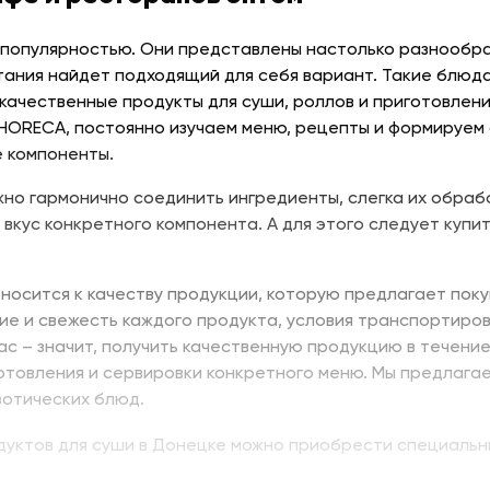
 популярностью. Они представлены настолько разнообраз
тания найдет подходящий для себя вариант. Такие блюда
качественные продукты для суши, роллов и приготовлени
 HORECA, постоянно изучаем меню, рецепты и формируем
 компоненты.
но гармонично соединить ингредиенты, слегка их обраб
 вкус конкретного компонента. А для этого следует купит
носится к качеству продукции, которую предлагает поку
ие и свежесть каждого продукта, условия транспортиров
нас – значит, получить качественную продукцию в течени
отовления и сервировки конкретного меню. Мы предлага
зотических блюд.
одуктов для суши в Донецке можно приобрести специальн