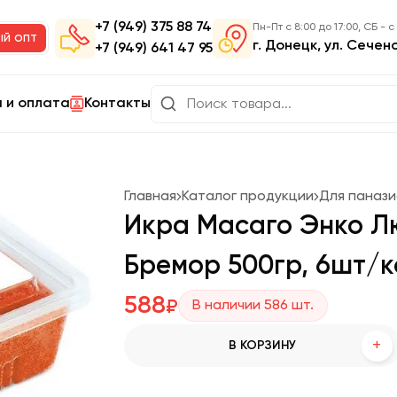
+7 (949) 375 88 74
Пн-Пт с 8:00 до 17:00, СБ - с
ый опт
г. Донецк, ул. Сечен
+7 (949) 641 47 95
 и оплата
Контакты
Главная
Каталог продукции
Для панази
Икра Масаго Энко Л
Бремор 500гр, 6шт/к
588
₽
В наличии
586
шт.
+
В КОРЗИНУ