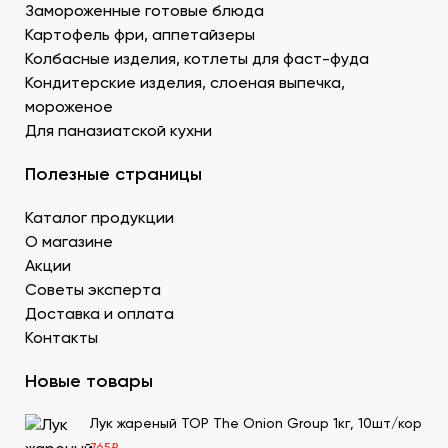
Муку темпура. Смесь пшеничной и рисовой муки с
Замороженные готовые блюда
крахмалом для золотистой корочки. Можно
Картофель фри, аппетайзеры
заказать премиальный мучной продукт для суши в
Колбасные изделия, котлеты для фаст-фуда
Донецке, изготовленный по японской технологии.
Кондитерские изделия, слоеная выпечка,
Водоросли. Комбу, нори – качественные продукты
мороженое
для суши в ДНР с быстрой доставкой.
Для паназиатской кухни
Икру масаго, тобико. Свежайшие продукты для
суши и роллов оптом мелким и крупным.
Полезные страницы
Белый и черный кунжут. Придает блюду ореховые
нотки. У нас есть дополнительные продукты для
Каталог продукции
суши оптом – кунжутные семена в разной
расфасовке. Используются для создания
О магазине
вкусового оттенка и декорирования.
Акции
Уксус рисовый. Заказать этот продукт для суши
Советы эксперта
оптом в Донецке можно в бутылках и
Доставка и оплата
кубитейнерах.
Контакты
Соевый соус. Приготовленный по классическому
рецепту продукт для суши в ДНР можно
Новые товары
приобрести оптовой партией в нашей компании.
Лук жареный TOP The Onion Group 1кг, 10шт/кор
Преимущества заказа в СтриПсБери