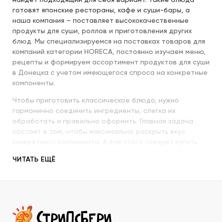
найдет подходящий для себя вариант. Такие блюда
готовят японские рестораны, кафе и суши-бары, а
наша компания – поставляет высококачественные
продукты для суши, роллов и приготовления других
блюд. Мы специализируемся на поставках товаров для
компаний категории HORECA, постоянно изучаем меню,
рецепты и формируем ассортимент продуктов для суши
в Донецка с учетом имеющегося спроса на конкретные
компоненты.
Чтобы приготовить классическое блюдо, нужно
гармонично соединить ингредиенты, слегка их
обработать и правильно оформить. Главная задача
состоит в том, чтобы максимально раскрыть вкус
конкретного компонента. А для этого следует купить
продукты для суши высокого качества и использовать
ЧИТАТЬ ЕЩЁ
их со знанием всех секретов.
Наша компания с пристальным вниманием относится к
качеству продукции, которую предлагает покупателям.
При этом учитываются особенности восточной кухни,
происхождение и свежесть каждого продукта, условия