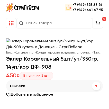
+7 (949) 375 88 74
+7 (949) 641 47 95
0
Главная
Каталог продукции
Кондитерские изделия, слоеная выпечка, мороженое
Пирожные
Эклер Карамельный 5шт/уп/350гр.
14уп/кор ДФ-908
450
В наличии
2
шт.
₽
+
В КОРЗИНУ
Добавить в избранное