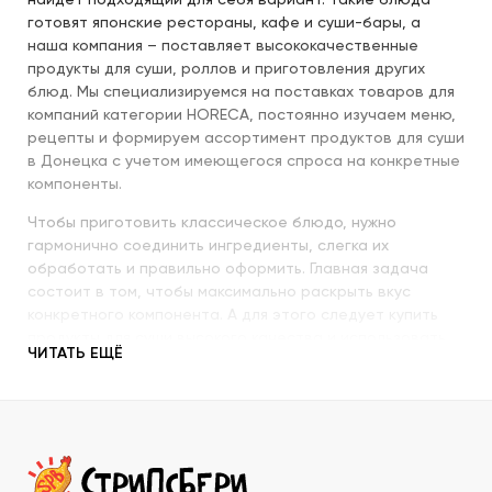
найдет подходящий для себя вариант. Такие блюда
готовят японские рестораны, кафе и суши-бары, а
наша компания – поставляет высококачественные
продукты для суши, роллов и приготовления других
блюд. Мы специализируемся на поставках товаров для
компаний категории HORECA, постоянно изучаем меню,
рецепты и формируем ассортимент продуктов для суши
в Донецка с учетом имеющегося спроса на конкретные
компоненты.
Чтобы приготовить классическое блюдо, нужно
гармонично соединить ингредиенты, слегка их
обработать и правильно оформить. Главная задача
состоит в том, чтобы максимально раскрыть вкус
конкретного компонента. А для этого следует купить
продукты для суши высокого качества и использовать
ЧИТАТЬ ЕЩЁ
их со знанием всех секретов.
Наша компания с пристальным вниманием относится к
качеству продукции, которую предлагает покупателям.
При этом учитываются особенности восточной кухни,
происхождение и свежесть каждого продукта, условия