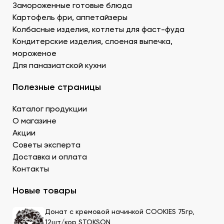
Муку темпура. Смесь пшеничной и рисовой муки с
Замороженные готовые блюда
крахмалом для золотистой корочки. Можно
Картофель фри, аппетайзеры
заказать премиальный мучной продукт для суши в
Колбасные изделия, котлеты для фаст-фуда
Донецке, изготовленный по японской технологии.
Кондитерские изделия, слоеная выпечка,
Водоросли. Комбу, нори – качественные продукты
мороженое
для суши в ДНР с быстрой доставкой.
Для паназиатской кухни
Икру масаго, тобико. Свежайшие продукты для
суши и роллов оптом мелким и крупным.
Полезные страницы
Белый и черный кунжут. Придает блюду ореховые
нотки. У нас есть дополнительные продукты для
Каталог продукции
суши оптом – кунжутные семена в разной
расфасовке. Используются для создания
О магазине
вкусового оттенка и декорирования.
Акции
Уксус рисовый. Заказать этот продукт для суши
Советы эксперта
оптом в Донецке можно в бутылках и
Доставка и оплата
кубитейнерах.
Контакты
Соевый соус. Приготовленный по классическому
рецепту продукт для суши в ДНР можно
Новые товары
приобрести оптовой партией в нашей компании.
Донат с кремовой начинкой COOKIES 75гр,
Преимущества заказа в СтриПсБери
12шт/кор STOKSON