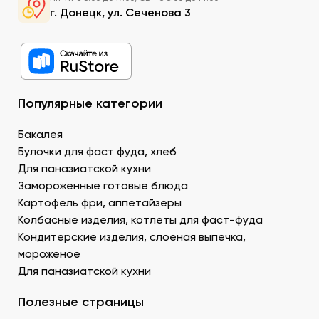
суши в Донецке можно приобрести специальный
г. Донецк, ул. Сеченова 3
рис округлой формы, с нейтральным вкусом и
хорошей клейкостью.
Рыбу. В составе рыбных продуктов для суши в ДНР
можно заказать копченое филе лосося,
охлажденную семгу. А также окунь унаги,
напоминающий сладкое мясо угря, окунь изумидай
Популярные категории
– вкусный и питательный. Стружка тунца бонито –
для последнего штриха к оформлению.
Бакалея
Креветку – королевскую, тигровую, дикую. В
Булочки для фаст фуда, хлеб
Донецке купить продукты для суши –
Для паназиатской кухни
морепродукты, можно оптом и с доставкой.
Муку темпура. Смесь пшеничной и рисовой муки с
Замороженные готовые блюда
крахмалом для золотистой корочки. Можно
Картофель фри, аппетайзеры
заказать премиальный мучной продукт для суши в
Колбасные изделия, котлеты для фаст-фуда
Донецке, изготовленный по японской технологии.
Кондитерские изделия, слоеная выпечка,
Водоросли. Комбу, нори – качественные продукты
мороженое
для суши в ДНР с быстрой доставкой.
Для паназиатской кухни
Икру масаго, тобико. Свежайшие продукты для
суши и роллов оптом мелким и крупным.
Полезные страницы
Белый и черный кунжут. Придает блюду ореховые