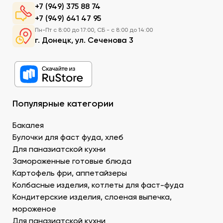
акцентов для приготовления экзотических блюд.
+7 (949) 375 88 74
+7 (949) 641 47 95
Рис. Основной продукт. При заказе продуктов для
Пн-Пт с 8:00 до 17:00, СБ - с 8:00 до 14:00
суши в Донецке можно приобрести специальный
г. Донецк, ул. Сеченова 3
рис округлой формы, с нейтральным вкусом и
хорошей клейкостью.
Рыбу. В составе рыбных продуктов для суши в ДНР
можно заказать копченое филе лосося,
охлажденную семгу. А также окунь унаги,
напоминающий сладкое мясо угря, окунь изумидай
Популярные категории
– вкусный и питательный. Стружка тунца бонито –
для последнего штриха к оформлению.
Бакалея
Креветку – королевскую, тигровую, дикую. В
Булочки для фаст фуда, хлеб
Донецке купить продукты для суши –
Для паназиатской кухни
морепродукты, можно оптом и с доставкой.
Муку темпура. Смесь пшеничной и рисовой муки с
Замороженные готовые блюда
крахмалом для золотистой корочки. Можно
Картофель фри, аппетайзеры
заказать премиальный мучной продукт для суши в
Колбасные изделия, котлеты для фаст-фуда
Донецке, изготовленный по японской технологии.
Кондитерские изделия, слоеная выпечка,
Водоросли. Комбу, нори – качественные продукты
мороженое
для суши в ДНР с быстрой доставкой.
Для паназиатской кухни