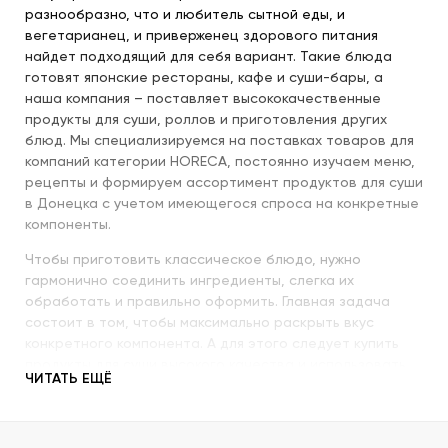
разнообразно, что и любитель сытной еды, и
вегетарианец, и приверженец здорового питания
найдет подходящий для себя вариант. Такие блюда
готовят японские рестораны, кафе и суши-бары, а
наша компания – поставляет высококачественные
продукты для суши, роллов и приготовления других
блюд. Мы специализируемся на поставках товаров для
компаний категории HORECA, постоянно изучаем меню,
рецепты и формируем ассортимент продуктов для суши
в Донецка с учетом имеющегося спроса на конкретные
компоненты.
Чтобы приготовить классическое блюдо, нужно
гармонично соединить ингредиенты, слегка их
обработать и правильно оформить. Главная задача
состоит в том, чтобы максимально раскрыть вкус
конкретного компонента. А для этого следует купить
продукты для суши высокого качества и использовать
ЧИТАТЬ ЕЩЁ
их со знанием всех секретов.
Наша компания с пристальным вниманием относится к
качеству продукции, которую предлагает покупателям.