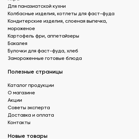
Креветку – королевскую, тигровую, дикую. В
Для паназиатской кухни
Донецке купить продукты для суши –
Колбасные изделия, котлеты для фаст-фуда
морепродукты, можно оптом и с доставкой.
Муку темпура. Смесь пшеничной и рисовой муки с
Кондитерские изделия, слоеная выпечка,
крахмалом для золотистой корочки. Можно
мороженое
заказать премиальный мучной продукт для суши в
Картофель фри, аппетайзеры
Донецке, изготовленный по японской технологии.
Бакалея
Водоросли. Комбу, нори – качественные продукты
Булочки для фаст-фуда, хлеб
для суши в ДНР с быстрой доставкой.
Замороженные готовые блюда
Икру масаго, тобико. Свежайшие продукты для
суши и роллов оптом мелким и крупным.
Полезные страницы
Белый и черный кунжут. Придает блюду ореховые
нотки. У нас есть дополнительные продукты для
Каталог продукции
суши оптом – кунжутные семена в разной
расфасовке. Используются для создания
О магазине
вкусового оттенка и декорирования.
Акции
Уксус рисовый. Заказать этот продукт для суши
Советы эксперта
оптом в Донецке можно в бутылках и
Доставка и оплата
кубитейнерах.
Контакты
Соевый соус. Приготовленный по классическому
рецепту продукт для суши в ДНР можно
Новые товары
приобрести оптовой партией в нашей компании.