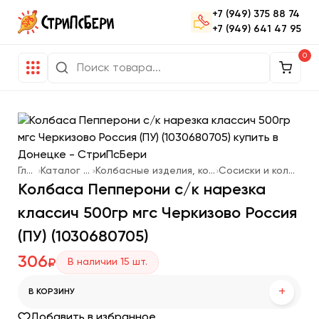
+7 (949) 375 88 74
+7 (949) 641 47 95
0
Главная
Каталог продукции
Колбасные изделия, котлеты для фаст-фуда
Сосиски и колбаски для жарки
Колбаса Пепперони с/к нарезка
классич 500гр мгс Черкизово Россия
(ПУ) (1030680705)
306
В наличии
15
шт.
₽
+
В КОРЗИНУ
Добавить в избранное