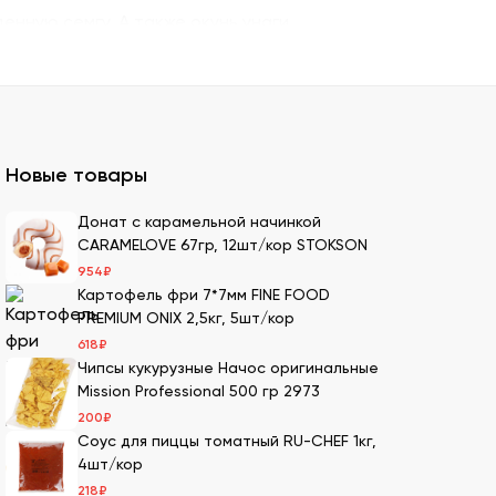
енную семгу. А также окунь унаги,
ито – для последнего штриха к оформлению.
 можно оптом и с доставкой.
казать премиальный мучной продукт для
Новые товары
ля суши оптом – кунжутные семена в разной
Донат с карамельной начинкой
CARAMELOVE 67гр, 12шт/кор STOKSON
ах.
954
₽
ести оптовой партией в нашей компании.
Картофель фри 7*7мм FINE FOOD
PREMIUM ONIX 2,5кг, 5шт/кор
618
₽
Чипсы кукурузные Начос оригинальные
имеем 20-летний опыт в этой сфере, поэтому
Mission Professional 500 гр 2973
200
₽
Соус для пиццы томатный RU-CHEF 1кг,
м. Мы дорожим репутацией и заботимся о
4шт/кор
т качество продукции.
218
₽