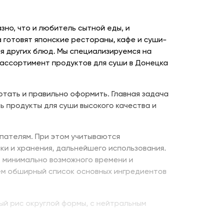
но, что и любитель сытной еды, и
 готовят японские рестораны, кафе и суши-
я других блюд. Мы специализируемся на
 ассортимент продуктов для суши в Донецка
отать и правильно оформить. Главная задача
ь продукты для суши высокого качества и
пателям. При этом учитываются
ки и хранения, дальнейшего использования.
е минимально возможного времени и
ем обширный список основных ингредиентов
ый рис округлой формы, с нейтральным