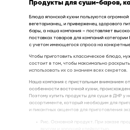
Продукты для суши-баров, к
Блюда японской кухни пользуются огромной
вегетарианец, и приверженец здорового пи
бары, а наша компания – поставляет высоко
поставках товаров для компаний категории
с учетом имеющегося спроса на конкретные
Чтобы приготовить классическое блюдо, нуж
состоит в том, чтобы максимально раскрыть
использовать их со знанием всех секретов.
Наша компания с пристальным вниманием от
особенности восточной кухни, происхожден
Поэтому купить продукты для суши в ДНР у 
ассортименте, который необходим для приг
и пикантных акцентов для приготовления эк
Рис. Основной продукт. При заказе пр
вкусом и хорошей клейкостью.