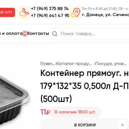
+7 (949) 375 88 74
Пн-Пт с 8:00 до 17:00, СБ - с
ый опт
г. Донецк, ул. Сечен
+7 (949) 641 47 95
 и оплата
Контакты
Главная
Каталог продукции
Посуда, упаковка
Контейнер прямоуг. 
179*132*35 0,500л Д
(500шт)
11
₽
В наличии
1800
шт.
+
В КОРЗИНУ