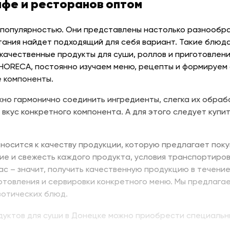
афе и ресторанов оптом
 популярностью. Они представлены настолько разнообраз
тания найдет подходящий для себя вариант. Такие блюда
качественные продукты для суши, роллов и приготовлени
 HORECA, постоянно изучаем меню, рецепты и формируем
 компоненты.
но гармонично соединить ингредиенты, слегка их обраб
 вкус конкретного компонента. А для этого следует купит
носится к качеству продукции, которую предлагает поку
ие и свежесть каждого продукта, условия транспортиров
нас – значит, получить качественную продукцию в течени
отовления и сервировки конкретного меню. Мы предлага
зотических блюд.
одуктов для суши в Донецке можно приобрести специальн