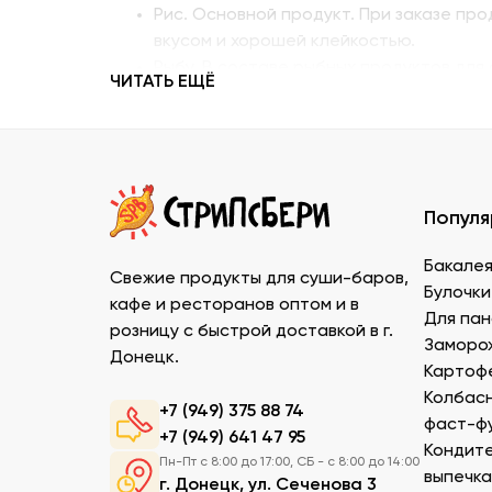
Рис. Основной продукт. При заказе пр
вкусом и хорошей клейкостью.
Рыбу. В составе рыбных продуктов для 
ЧИТАТЬ ЕЩЁ
напоминающий сладкое мясо угря, окун
Креветку – королевскую, тигровую, дик
Муку темпура. Смесь пшеничной и рисо
суши в Донецке, изготовленный по япон
Водоросли. Комбу, нори – качественны
Популя
Икру масаго, тобико. Свежайшие проду
Белый и черный кунжут. Придает блюду
Бакале
расфасовке. Используются для создани
Свежие продукты для суши-баров,
Булочки
Уксус рисовый. Заказать этот продукт 
кафе и ресторанов оптом и в
Для пан
Соевый соус. Приготовленный по класс
розницу с быстрой доставкой в г.
Заморо
Донецк.
Картофе
Преимущества заказа в СтриПсБери
Колбасн
+7 (949) 375 88 74
фаст-ф
Чтобы купить продукты для суши в ДНР от п
+7 (949) 641 47 95
Кондите
гарантируем нашим клиентам следующие п
Пн-Пт с 8:00 до 17:00, СБ - с 8:00 до 14:00
выпечка
г. Донецк, ул. Сеченова 3