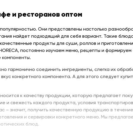
афе и ресторанов оптом
 популярностью. Они представлены настолько разнообраз
тания найдет подходящий для себя вариант. Такие блюда
качественные продукты для суши, роллов и приготовлени
 HORECA, постоянно изучаем меню, рецепты и формируем
 компоненты.
но гармонично соединить ингредиенты, слегка их обраб
 вкус конкретного компонента. А для этого следует купит
носится к качеству продукции, которую предлагает поку
ие и свежесть каждого продукта, условия транспортиров
нас – значит, получить качественную продукцию в течени
отовления и сервировки конкретного меню. Мы предлага
зотических блюд.