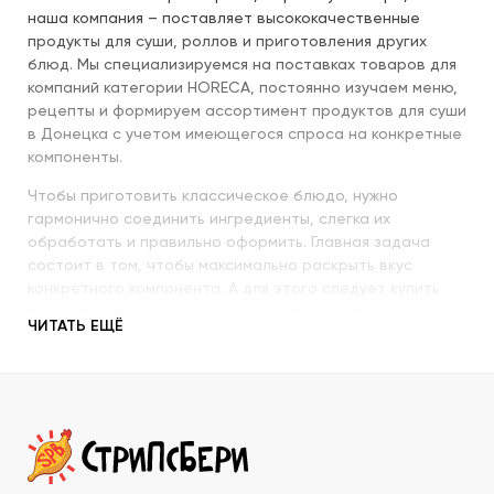
наша компания – поставляет высококачественные
продукты для суши, роллов и приготовления других
блюд. Мы специализируемся на поставках товаров для
компаний категории HORECA, постоянно изучаем меню,
рецепты и формируем ассортимент продуктов для суши
в Донецка с учетом имеющегося спроса на конкретные
компоненты.
Чтобы приготовить классическое блюдо, нужно
гармонично соединить ингредиенты, слегка их
обработать и правильно оформить. Главная задача
состоит в том, чтобы максимально раскрыть вкус
конкретного компонента. А для этого следует купить
продукты для суши высокого качества и использовать
ЧИТАТЬ ЕЩЁ
их со знанием всех секретов.
Наша компания с пристальным вниманием относится к
качеству продукции, которую предлагает покупателям.
При этом учитываются особенности восточной кухни,
происхождение и свежесть каждого продукта, условия
транспортировки и хранения, дальнейшего
использования. Поэтому купить продукты для суши в