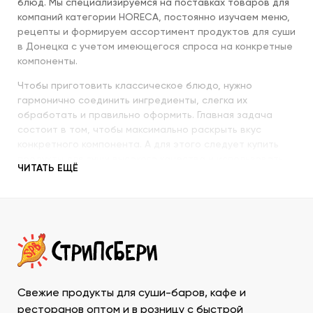
блюд. Мы специализируемся на поставках товаров для
компаний категории HORECA, постоянно изучаем меню,
рецепты и формируем ассортимент продуктов для суши
в Донецка с учетом имеющегося спроса на конкретные
компоненты.
Чтобы приготовить классическое блюдо, нужно
гармонично соединить ингредиенты, слегка их
обработать и правильно оформить. Главная задача
состоит в том, чтобы максимально раскрыть вкус
конкретного компонента. А для этого следует купить
продукты для суши высокого качества и использовать
ЧИТАТЬ ЕЩЁ
их со знанием всех секретов.
Наша компания с пристальным вниманием относится к
качеству продукции, которую предлагает покупателям.
При этом учитываются особенности восточной кухни,
происхождение и свежесть каждого продукта, условия
транспортировки и хранения, дальнейшего
использования. Поэтому купить продукты для суши в
ДНР у нас – значит, получить качественную продукцию
Свежие продукты для суши-баров, кафе и
в течение минимально возможного времени и
ресторанов оптом и в розницу с быстрой