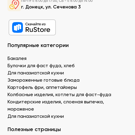
Пн-Пт с 8:00 до 17:00, СБ - с 8:00 до 14:00
суши в Донецке можно приобрести специальный
г. Донецк, ул. Сеченова 3
рис округлой формы, с нейтральным вкусом и
хорошей клейкостью.
Рыбу. В составе рыбных продуктов для суши в ДНР
можно заказать копченое филе лосося,
охлажденную семгу. А также окунь унаги,
напоминающий сладкое мясо угря, окунь изумидай
Популярные категории
– вкусный и питательный. Стружка тунца бонито –
для последнего штриха к оформлению.
Бакалея
Креветку – королевскую, тигровую, дикую. В
Булочки для фаст фуда, хлеб
Донецке купить продукты для суши –
Для паназиатской кухни
морепродукты, можно оптом и с доставкой.
Муку темпура. Смесь пшеничной и рисовой муки с
Замороженные готовые блюда
крахмалом для золотистой корочки. Можно
Картофель фри, аппетайзеры
заказать премиальный мучной продукт для суши в
Колбасные изделия, котлеты для фаст-фуда
Донецке, изготовленный по японской технологии.
Кондитерские изделия, слоеная выпечка,
Водоросли. Комбу, нори – качественные продукты
мороженое
для суши в ДНР с быстрой доставкой.
Для паназиатской кухни
Икру масаго, тобико. Свежайшие продукты для
суши и роллов оптом мелким и крупным.
Полезные страницы
Белый и черный кунжут. Придает блюду ореховые