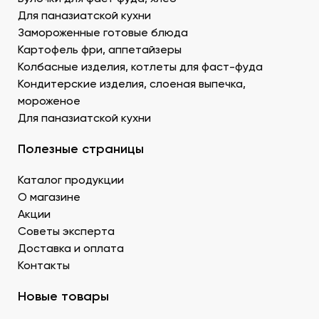
Донецке купить продукты для суши –
Для паназиатской кухни
морепродукты, можно оптом и с доставкой.
Муку темпура. Смесь пшеничной и рисовой муки с
Замороженные готовые блюда
крахмалом для золотистой корочки. Можно
Картофель фри, аппетайзеры
заказать премиальный мучной продукт для суши в
Колбасные изделия, котлеты для фаст-фуда
Донецке, изготовленный по японской технологии.
Кондитерские изделия, слоеная выпечка,
Водоросли. Комбу, нори – качественные продукты
мороженое
для суши в ДНР с быстрой доставкой.
Для паназиатской кухни
Икру масаго, тобико. Свежайшие продукты для
суши и роллов оптом мелким и крупным.
Полезные страницы
Белый и черный кунжут. Придает блюду ореховые
нотки. У нас есть дополнительные продукты для
Каталог продукции
суши оптом – кунжутные семена в разной
расфасовке. Используются для создания
О магазине
вкусового оттенка и декорирования.
Акции
Уксус рисовый. Заказать этот продукт для суши
Советы эксперта
оптом в Донецке можно в бутылках и
Доставка и оплата
кубитейнерах.
Контакты
Соевый соус. Приготовленный по классическому
рецепту продукт для суши в ДНР можно
Новые товары
приобрести оптовой партией в нашей компании.