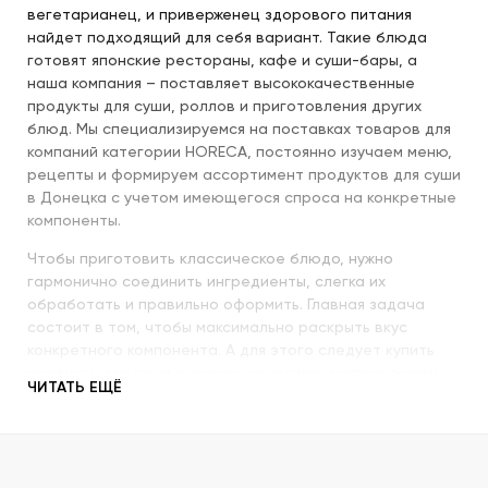
вегетарианец, и приверженец здорового питания
найдет подходящий для себя вариант. Такие блюда
готовят японские рестораны, кафе и суши-бары, а
наша компания – поставляет высококачественные
продукты для суши, роллов и приготовления других
блюд. Мы специализируемся на поставках товаров для
компаний категории HORECA, постоянно изучаем меню,
рецепты и формируем ассортимент продуктов для суши
в Донецка с учетом имеющегося спроса на конкретные
компоненты.
Чтобы приготовить классическое блюдо, нужно
гармонично соединить ингредиенты, слегка их
обработать и правильно оформить. Главная задача
состоит в том, чтобы максимально раскрыть вкус
конкретного компонента. А для этого следует купить
продукты для суши высокого качества и использовать
ЧИТАТЬ ЕЩЁ
их со знанием всех секретов.
Наша компания с пристальным вниманием относится к
качеству продукции, которую предлагает покупателям.
При этом учитываются особенности восточной кухни,