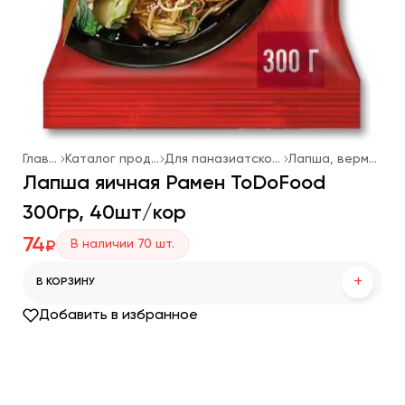
Главная
Каталог продукции
Для паназиатской кухни
Лапша, вермишель
Лапша яичная Рамен ToDoFood
300гр, 40шт/кор
74
В наличии
70
шт.
₽
+
В КОРЗИНУ
Добавить в избранное