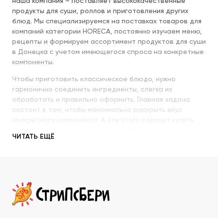
наша компания – поставляет высококачественные
продукты для суши, роллов и приготовления других
блюд. Мы специализируемся на поставках товаров для
компаний категории HORECA, постоянно изучаем меню,
рецепты и формируем ассортимент продуктов для суши
в Донецка с учетом имеющегося спроса на конкретные
компоненты.
Чтобы приготовить классическое блюдо, нужно
гармонично соединить ингредиенты, слегка их
обработать и правильно оформить. Главная задача
состоит в том, чтобы максимально раскрыть вкус
конкретного компонента. А для этого следует купить
продукты для суши высокого качества и использовать
ЧИТАТЬ ЕЩЁ
их со знанием всех секретов.
Наша компания с пристальным вниманием относится к
качеству продукции, которую предлагает покупателям.
При этом учитываются особенности восточной кухни,
происхождение и свежесть каждого продукта, условия
транспортировки и хранения, дальнейшего
использования. Поэтому купить продукты для суши в