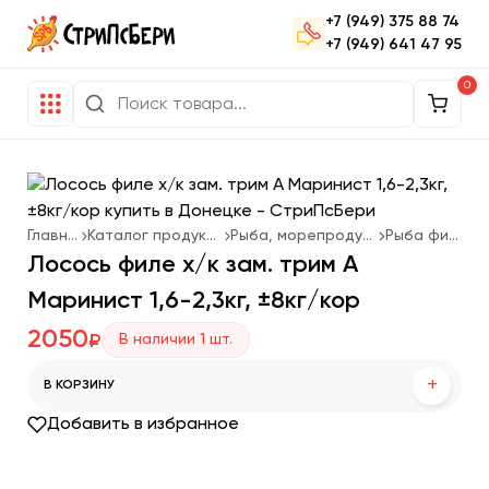
+7 (949) 375 88 74
+7 (949) 641 47 95
0
Главная
Каталог продукции
Рыба, морепродукты
Рыба филе
Лосось филе х/к зам. трим А
Маринист 1,6-2,3кг, ±8кг/кор
2050
В наличии
1
шт.
₽
+
В КОРЗИНУ
Добавить в избранное