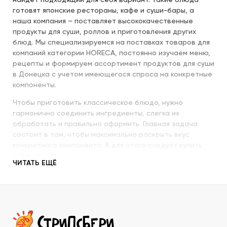
найдет подходящий для себя вариант. Такие блюда
готовят японские рестораны, кафе и суши-бары, а
наша компания – поставляет высококачественные
продукты для суши, роллов и приготовления других
блюд. Мы специализируемся на поставках товаров для
компаний категории HORECA, постоянно изучаем меню,
рецепты и формируем ассортимент продуктов для суши
в Донецка с учетом имеющегося спроса на конкретные
компоненты.
Чтобы приготовить классическое блюдо, нужно
гармонично соединить ингредиенты, слегка их
обработать и правильно оформить. Главная задача
состоит в том, чтобы максимально раскрыть вкус
конкретного компонента. А для этого следует купить
продукты для суши высокого качества и использовать
ЧИТАТЬ ЕЩЁ
их со знанием всех секретов.
Наша компания с пристальным вниманием относится к
качеству продукции, которую предлагает покупателям.
При этом учитываются особенности восточной кухни,
происхождение и свежесть каждого продукта, условия