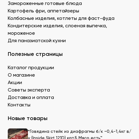
Муку темпура. Смесь пшеничной и рисовой муки с
Замороженные готовые блюда
крахмалом для золотистой корочки. Можно
Картофель фри, аппетайзеры
заказать премиальный мучной продукт для суши в
Колбасные изделия, котлеты для фаст-фуда
Донецке, изготовленный по японской технологии.
Кондитерские изделия, слоеная выпечка,
Водоросли. Комбу, нори – качественные продукты
мороженое
для суши в ДНР с быстрой доставкой.
Для паназиатской кухни
Икру масаго, тобико. Свежайшие продукты для
суши и роллов оптом мелким и крупным.
Полезные страницы
Белый и черный кунжут. Придает блюду ореховые
нотки. У нас есть дополнительные продукты для
Каталог продукции
суши оптом – кунжутные семена в разной
расфасовке. Используются для создания
О магазине
вкусового оттенка и декорирования.
Акции
Уксус рисовый. Заказать этот продукт для суши
Советы эксперта
оптом в Донецке можно в бутылках и
Доставка и оплата
кубитейнерах.
Контакты
Соевый соус. Приготовленный по классическому
рецепту продукт для суши в ДНР можно
Новые товары
приобрести оптовой партией в нашей компании.
*Говядина стейк из диафрагмы б/к ~0,4-1,4кг в/
Преимущества заказа в СтриПсБери
у (Inside Skirt 121D) кат.Б Мясо есть™