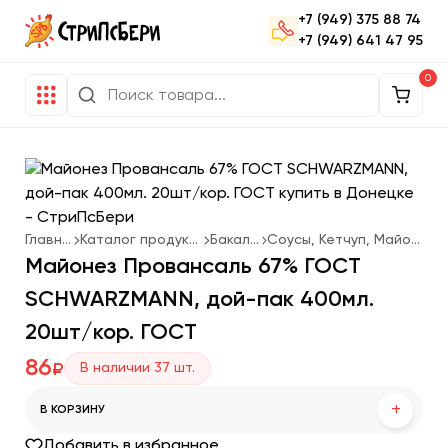
+7 (949) 375 88 74
+7 (949) 641 47 95
0
Главная
Каталог продукции
Бакалея
Соусы, Кетчуп, Майонез
Майонез Провансаль 67% ГОСТ
SCHWARZMANN, дой-пак 400мл.
20шт/кор. ГОСТ
86
В наличии
37
шт.
₽
+
В КОРЗИНУ
Добавить в избранное