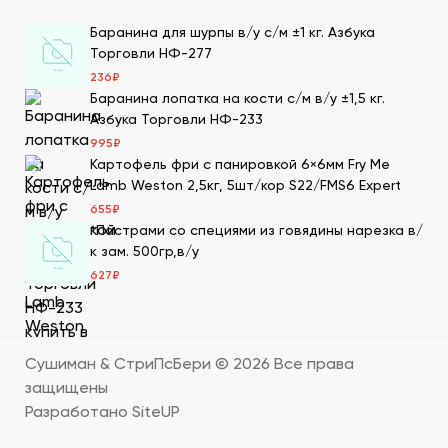
Баранина для шурпы в/у с/м ±1 кг. Азбука
Преимущества заказа в СтриПсБери
Торговли НФ-277
Чтобы купить продукты для суши в ДНР от
236
₽
производителя, закажите их на сайте нашей компании.
Баранина лопатка на кости с/м в/у ±1,5 кг.
Мы имеем 20-летний опыт в этой сфере, поэтому
Азбука Торговли НФ-233
гарантируем нашим клиентам следующие
995
₽
преимущества:
Картофель фри с панировкой 6×6мм Fry Me
Lamb Weston 2,5кг, 5шт/кор S22/FMS6 Expert
Большой выбор товаров для суши высокого
655
₽
качества, которые мы получаем по прямым
*Пастрами со специями из говядины нарезка в/
поставкам. Мы дорожим репутацией и заботимся о
к зам. 500гр,в/у
клиентах, поэтому тщательно отбираем
627
₽
поставщиков продуктов для суши, которые
гарантируют качество продукции.
В каталоге можно посмотреть подробное
описание каждого продукта, как его готовить,
цены. Также здесь можно сделать онлайн-заказ –
Сушиман & СтриПсБери ©
2026
Все права
положить в корзину нужно количество.
защищены
В ДНР продукты для суши оптом продаются в
Разработано SiteUP
нашей специализированной компании. Большие
склады с оптимальными условиями хранения –