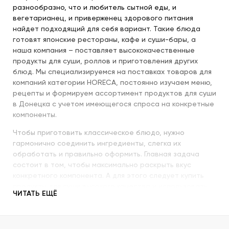
разнообразно, что и любитель сытной еды, и
вегетарианец, и приверженец здорового питания
найдет подходящий для себя вариант. Такие блюда
готовят японские рестораны, кафе и суши-бары, а
наша компания – поставляет высококачественные
продукты для суши, роллов и приготовления других
блюд. Мы специализируемся на поставках товаров для
компаний категории HORECA, постоянно изучаем меню,
рецепты и формируем ассортимент продуктов для суши
в Донецка с учетом имеющегося спроса на конкретные
компоненты.
Чтобы приготовить классическое блюдо, нужно
гармонично соединить ингредиенты, слегка их
обработать и правильно оформить. Главная задача
состоит в том, чтобы максимально раскрыть вкус
конкретного компонента. А для этого следует купить
продукты для суши высокого качества и использовать
ЧИТАТЬ ЕЩЁ
их со знанием всех секретов.
Наша компания с пристальным вниманием относится к
качеству продукции, которую предлагает покупателям.