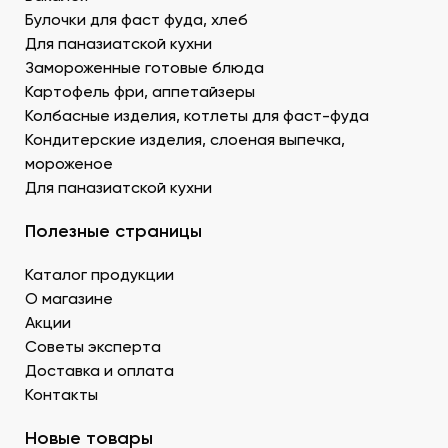
Креветку – королевскую, тигровую, дикую. В
Булочки для фаст фуда, хлеб
Донецке купить продукты для суши –
Для паназиатской кухни
морепродукты, можно оптом и с доставкой.
Муку темпура. Смесь пшеничной и рисовой муки с
Замороженные готовые блюда
крахмалом для золотистой корочки. Можно
Картофель фри, аппетайзеры
заказать премиальный мучной продукт для суши в
Колбасные изделия, котлеты для фаст-фуда
Донецке, изготовленный по японской технологии.
Кондитерские изделия, слоеная выпечка,
Водоросли. Комбу, нори – качественные продукты
мороженое
для суши в ДНР с быстрой доставкой.
Для паназиатской кухни
Икру масаго, тобико. Свежайшие продукты для
суши и роллов оптом мелким и крупным.
Полезные страницы
Белый и черный кунжут. Придает блюду ореховые
нотки. У нас есть дополнительные продукты для
Каталог продукции
суши оптом – кунжутные семена в разной
расфасовке. Используются для создания
О магазине
вкусового оттенка и декорирования.
Акции
Уксус рисовый. Заказать этот продукт для суши
Советы эксперта
оптом в Донецке можно в бутылках и
Доставка и оплата
кубитейнерах.
Контакты
Соевый соус. Приготовленный по классическому
рецепту продукт для суши в ДНР можно
Новые товары
приобрести оптовой партией в нашей компании.