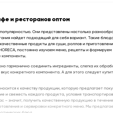
афе и ресторанов оптом
 популярностью. Они представлены настолько разнообраз
тания найдет подходящий для себя вариант. Такие блюда
качественные продукты для суши, роллов и приготовлени
 HORECA, постоянно изучаем меню, рецепты и формируем
 компоненты.
но гармонично соединить ингредиенты, слегка их обраб
 вкус конкретного компонента. А для этого следует купит
носится к качеству продукции, которую предлагает поку
ие и свежесть каждого продукта, условия транспортиров
нас – значит, получить качественную продукцию в течени
отовления и сервировки конкретного меню. Мы предлага
зотических блюд.