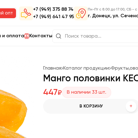
+7 (949) 375 88 74
Пн-Пт с 8:00 до 17:00, СБ - с
ый опт
г. Донецк, ул. Сечен
+7 (949) 641 47 95
 и оплата
Контакты
Главная
Каталог продукции
Фрукты,ов
Манго половинки КЕО
447
₽
В наличии
33
шт.
+
В КОРЗИНУ