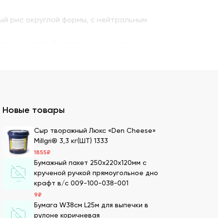
ый рис округлой формы, с нейтральным
енную семгу. А также окунь унаги,
ито – для последнего штриха к оформлению.
 можно оптом и с доставкой.
казать премиальный мучной продукт для
Новые товары
ля суши оптом – кунжутные семена в разной
Сыр творожный Люкс «Den Cheese»
Millgri® 3,3 кг(ШТ) 1333
ах.
1855
₽
ести оптовой партией в нашей компании.
Бумажный пакет 250х220х120мм с
крученой ручкой прямоугольное дно
крафт в/с 009-100-038-001
9
₽
имеем 20-летний опыт в этой сфере, поэтому
Бумага W38см L25м для выпечки в
рулоне коричневая