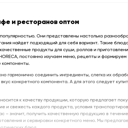
афе и ресторанов оптом
 популярностью. Они представлены настолько разнообраз
тания найдет подходящий для себя вариант. Такие блюда
качественные продукты для суши, роллов и приготовлени
 HORECA, постоянно изучаем меню, рецепты и формируем
 компоненты.
но гармонично соединить ингредиенты, слегка их обраб
 вкус конкретного компонента. А для этого следует купит
носится к качеству продукции, которую предлагает поку
ие и свежесть каждого продукта, условия транспортиров
нас – значит, получить качественную продукцию в течени
отовления и сервировки конкретного меню. Мы предлага
зотических блюд.