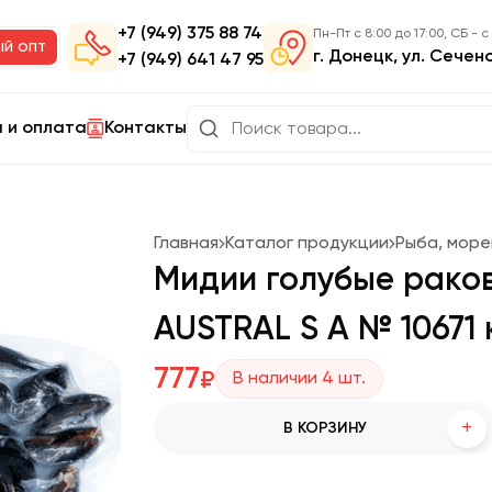
+7 (949) 375 88 74
Пн-Пт с 8:00 до 17:00, СБ - с
ый опт
г. Донецк, ул. Сечен
+7 (949) 641 47 95
 и оплата
Контакты
Главная
Каталог продукции
Рыба, мор
Мидии голубые раков
AUSTRAL S A № 10671 к
777
₽
В наличии
4
шт.
+
В КОРЗИНУ