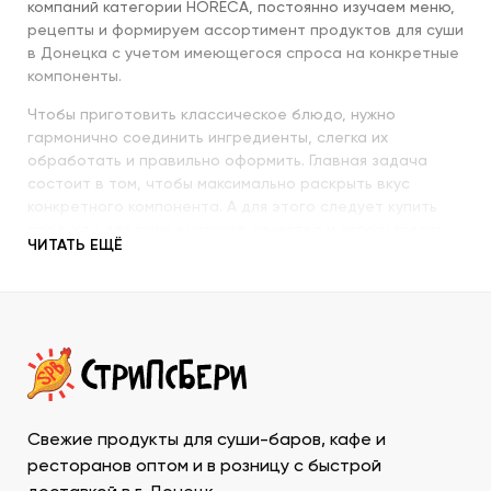
компаний категории HORECA, постоянно изучаем меню,
рецепты и формируем ассортимент продуктов для суши
в Донецка с учетом имеющегося спроса на конкретные
компоненты.
Чтобы приготовить классическое блюдо, нужно
гармонично соединить ингредиенты, слегка их
обработать и правильно оформить. Главная задача
состоит в том, чтобы максимально раскрыть вкус
конкретного компонента. А для этого следует купить
продукты для суши высокого качества и использовать
ЧИТАТЬ ЕЩЁ
их со знанием всех секретов.
Наша компания с пристальным вниманием относится к
качеству продукции, которую предлагает покупателям.
При этом учитываются особенности восточной кухни,
происхождение и свежесть каждого продукта, условия
транспортировки и хранения, дальнейшего
использования. Поэтому купить продукты для суши в
ДНР у нас – значит, получить качественную продукцию
Свежие продукты для суши-баров, кафе и
в течение минимально возможного времени и
ресторанов оптом и в розницу с быстрой
ассортименте, который необходим для приготовления и