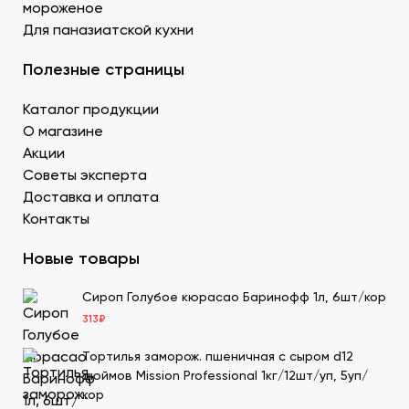
мороженое
для суши в ДНР с быстрой доставкой.
Для паназиатской кухни
Икру масаго, тобико. Свежайшие продукты для
суши и роллов оптом мелким и крупным.
Полезные страницы
Белый и черный кунжут. Придает блюду ореховые
нотки. У нас есть дополнительные продукты для
Каталог продукции
суши оптом – кунжутные семена в разной
расфасовке. Используются для создания
О магазине
вкусового оттенка и декорирования.
Акции
Уксус рисовый. Заказать этот продукт для суши
Советы эксперта
оптом в Донецке можно в бутылках и
Доставка и оплата
кубитейнерах.
Контакты
Соевый соус. Приготовленный по классическому
рецепту продукт для суши в ДНР можно
Новые товары
приобрести оптовой партией в нашей компании.
Сироп Голубое кюрасао Баринофф 1л, 6шт/кор
Преимущества заказа в СтриПсБери
313
₽
Чтобы купить продукты для суши в ДНР от
производителя, закажите их на сайте нашей компании.
Тортилья заморож. пшеничная с сыром d12
Мы имеем 20-летний опыт в этой сфере, поэтому
дюймов Mission Professional 1кг/12шт/уп, 5уп/
гарантируем нашим клиентам следующие
кор