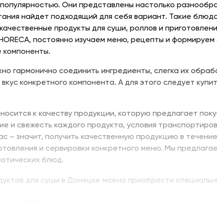
 популярностью. Они представлены настолько разнообраз
тания найдет подходящий для себя вариант. Такие блюда
качественные продукты для суши, роллов и приготовлени
 HORECA, постоянно изучаем меню, рецепты и формируем
 компоненты.
но гармонично соединить ингредиенты, слегка их обраб
 вкус конкретного компонента. А для этого следует купит
носится к качеству продукции, которую предлагает поку
ие и свежесть каждого продукта, условия транспортиров
нас – значит, получить качественную продукцию в течени
отовления и сервировки конкретного меню. Мы предлага
зотических блюд.
одуктов для суши в Донецке можно приобрести специальн
суши в ДНР можно заказать копченое филе лосося, охлажд
ь изумидай – вкусный и питательный. Стружка тунца бон