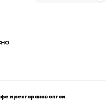
сно
афе и ресторанов оптом