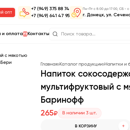
+7 (949) 375 88 74
Пн-Пт с 8:00 до 17:00, СБ - с
ый опт
г. Донецк, ул. Сечен
+7 (949) 641 47 95
 и оплата
Контакты
Главная
Каталог продукции
Напитки и 
Напиток сокосодер
мультифруктовый с м
Баринофф
265
₽
В наличии
3
шт.
+
В КОРЗИНУ