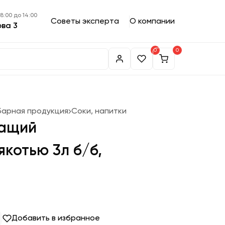
 8:00 до 14:00
Советы эксперта
О компании
ова 3
0
0
барная продукция
Соки, напитки
жащий
якотью 3л б/б,
Добавить в избранное