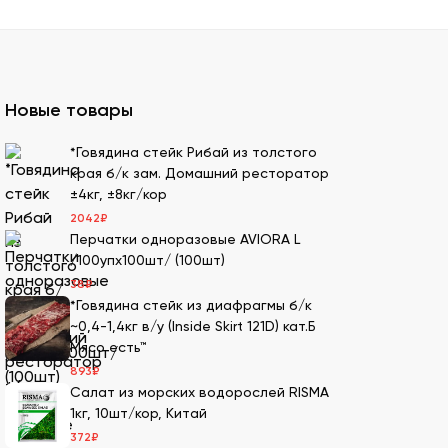
 можно оптом и с доставкой.
казать премиальный мучной продукт для
Новые товары
ля суши оптом – кунжутные семена в разной
*Говядина стейк Рибай из толстого
края б/к зам. Домашний ресторатор
ах.
±4кг, ±8кг/кор
ести оптовой партией в нашей компании.
2042
₽
Перчатки одноразовые AVIORA L
/100упх100шт/ (100шт)
38
₽
имеем 20-летний опыт в этой сфере, поэтому
*Говядина стейк из диафрагмы б/к
~0,4-1,4кг в/у (Inside Skirt 121D) кат.Б
Мясо есть™
м. Мы дорожим репутацией и заботимся о
893
₽
т качество продукции.
Салат из морских водорослей RISMA
Также здесь можно сделать онлайн-заказ –
1кг, 10шт/кор, Китай
372
₽