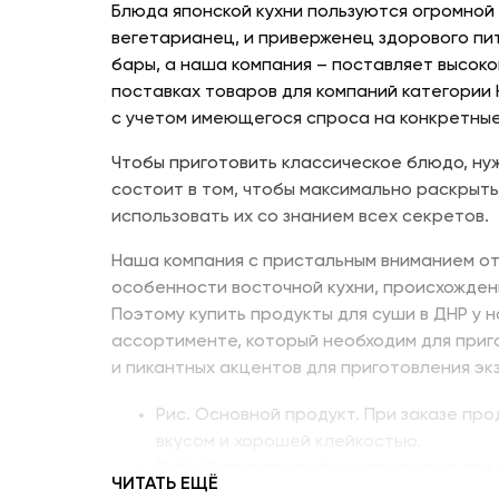
Блюда японской кухни пользуются огромной
вегетарианец, и приверженец здорового пи
бары, а наша компания – поставляет высоко
поставках товаров для компаний категории
с учетом имеющегося спроса на конкретные
Чтобы приготовить классическое блюдо, нуж
состоит в том, чтобы максимально раскрыть
использовать их со знанием всех секретов.
Наша компания с пристальным вниманием от
особенности восточной кухни, происхожден
Поэтому купить продукты для суши в ДНР у 
ассортименте, который необходим для приг
и пикантных акцентов для приготовления эк
Рис. Основной продукт. При заказе пр
вкусом и хорошей клейкостью.
Рыбу. В составе рыбных продуктов для 
ЧИТАТЬ ЕЩЁ
напоминающий сладкое мясо угря, окун