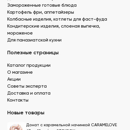
Муку темпура. Смесь пшеничной и рисовой муки с
Замороженные готовые блюда
крахмалом для золотистой корочки. Можно
Картофель фри, аппетайзеры
заказать премиальный мучной продукт для суши в
Колбасные изделия, котлеты для фаст-фуда
Донецке, изготовленный по японской технологии.
Кондитерские изделия, слоеная выпечка,
Водоросли. Комбу, нори – качественные продукты
мороженое
для суши в ДНР с быстрой доставкой.
Для паназиатской кухни
Икру масаго, тобико. Свежайшие продукты для
суши и роллов оптом мелким и крупным.
Полезные страницы
Белый и черный кунжут. Придает блюду ореховые
нотки. У нас есть дополнительные продукты для
Каталог продукции
суши оптом – кунжутные семена в разной
расфасовке. Используются для создания
О магазине
вкусового оттенка и декорирования.
Акции
Уксус рисовый. Заказать этот продукт для суши
Советы эксперта
оптом в Донецке можно в бутылках и
Доставка и оплата
кубитейнерах.
Контакты
Соевый соус. Приготовленный по классическому
рецепту продукт для суши в ДНР можно
Новые товары
приобрести оптовой партией в нашей компании.
Донат с карамельной начинкой CARAMELOVE
Преимущества заказа в СтриПсБери