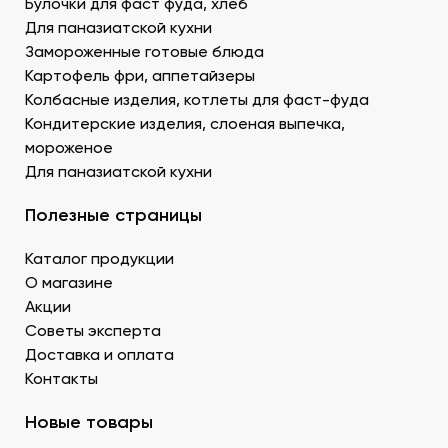
Булочки для фаст фуда, хлеб
Донецке купить продукты для суши –
Для паназиатской кухни
морепродукты, можно оптом и с доставкой.
Муку темпура. Смесь пшеничной и рисовой муки с
Замороженные готовые блюда
крахмалом для золотистой корочки. Можно
Картофель фри, аппетайзеры
заказать премиальный мучной продукт для суши в
Колбасные изделия, котлеты для фаст-фуда
Донецке, изготовленный по японской технологии.
Кондитерские изделия, слоеная выпечка,
Водоросли. Комбу, нори – качественные продукты
мороженое
для суши в ДНР с быстрой доставкой.
Для паназиатской кухни
Икру масаго, тобико. Свежайшие продукты для
суши и роллов оптом мелким и крупным.
Полезные страницы
Белый и черный кунжут. Придает блюду ореховые
нотки. У нас есть дополнительные продукты для
Каталог продукции
суши оптом – кунжутные семена в разной
расфасовке. Используются для создания
О магазине
вкусового оттенка и декорирования.
Акции
Уксус рисовый. Заказать этот продукт для суши
Советы эксперта
оптом в Донецке можно в бутылках и
Доставка и оплата
кубитейнерах.
Контакты
Соевый соус. Приготовленный по классическому
рецепту продукт для суши в ДНР можно
Новые товары
приобрести оптовой партией в нашей компании.