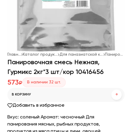
Главная
Каталог продукции
Для паназиатской кухни
Панировка
Панировочная смесь Нежная,
Гурмикс 2кг*3 шт/кор 10416456
573
В наличии
32
шт.
₽
+
В КОРЗИНУ
Добавить в избранное
Вкус: соленый Аромат: чесночный Для
панирования мясных, рыбных продуктов,
продуктов из мяса птицы и дичи, овощей