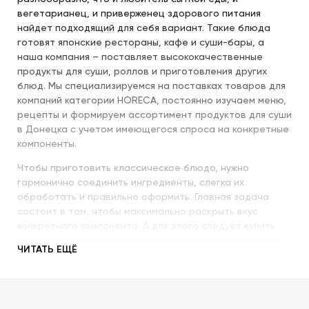
вегетарианец, и приверженец здорового питания
найдет подходящий для себя вариант. Такие блюда
готовят японские рестораны, кафе и суши-бары, а
наша компания – поставляет высококачественные
продукты для суши, роллов и приготовления других
блюд. Мы специализируемся на поставках товаров для
компаний категории HORECA, постоянно изучаем меню,
рецепты и формируем ассортимент продуктов для суши
в Донецка с учетом имеющегося спроса на конкретные
компоненты.
Чтобы приготовить классическое блюдо, нужно
гармонично соединить ингредиенты, слегка их
обработать и правильно оформить. Главная задача
состоит в том, чтобы максимально раскрыть вкус
конкретного компонента. А для этого следует купить
продукты для суши высокого качества и использовать
ЧИТАТЬ ЕЩЁ
их со знанием всех секретов.
Наша компания с пристальным вниманием относится к
качеству продукции, которую предлагает покупателям.
При этом учитываются особенности восточной кухни,