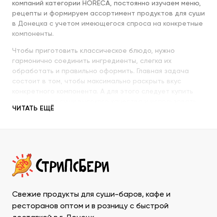
компаний категории HORECA, постоянно изучаем меню,
рецепты и формируем ассортимент продуктов для суши
в Донецка с учетом имеющегося спроса на конкретные
компоненты.
Чтобы приготовить классическое блюдо, нужно
гармонично соединить ингредиенты, слегка их
обработать и правильно оформить. Главная задача
состоит в том, чтобы максимально раскрыть вкус
конкретного компонента. А для этого следует купить
продукты для суши высокого качества и использовать
ЧИТАТЬ ЕЩЁ
их со знанием всех секретов.
Наша компания с пристальным вниманием относится к
качеству продукции, которую предлагает покупателям.
При этом учитываются особенности восточной кухни,
происхождение и свежесть каждого продукта, условия
транспортировки и хранения, дальнейшего
использования. Поэтому купить продукты для суши в
ДНР у нас – значит, получить качественную продукцию
Свежие продукты для суши-баров, кафе и
в течение минимально возможного времени и
ресторанов оптом и в розницу с быстрой
ассортименте, который необходим для приготовления и