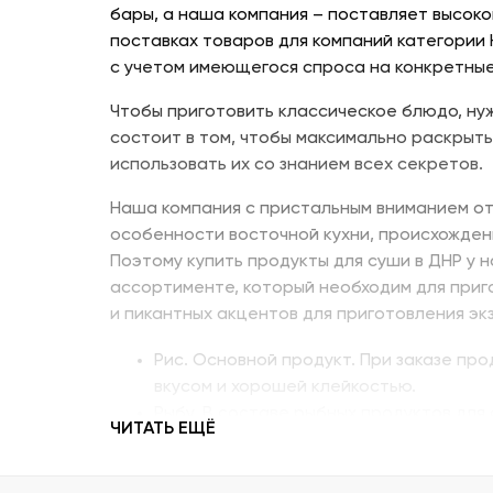
бары, а наша компания – поставляет высоко
поставках товаров для компаний категории
с учетом имеющегося спроса на конкретные
Чтобы приготовить классическое блюдо, нуж
состоит в том, чтобы максимально раскрыть
использовать их со знанием всех секретов.
Наша компания с пристальным вниманием от
особенности восточной кухни, происхожден
Поэтому купить продукты для суши в ДНР у 
ассортименте, который необходим для приг
и пикантных акцентов для приготовления эк
Рис. Основной продукт. При заказе пр
вкусом и хорошей клейкостью.
Рыбу. В составе рыбных продуктов для 
ЧИТАТЬ ЕЩЁ
напоминающий сладкое мясо угря, окун
Креветку – королевскую, тигровую, дик