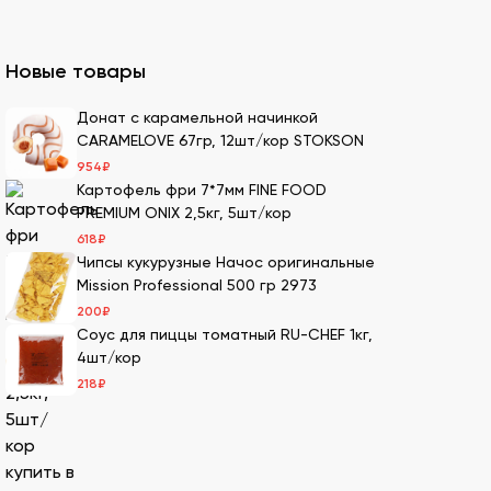
казать премиальный мучной продукт для
Новые товары
ля суши оптом – кунжутные семена в разной
Донат с карамельной начинкой
CARAMELOVE 67гр, 12шт/кор STOKSON
ах.
954
₽
ести оптовой партией в нашей компании.
Картофель фри 7*7мм FINE FOOD
PREMIUM ONIX 2,5кг, 5шт/кор
618
₽
Чипсы кукурузные Начос оригинальные
имеем 20-летний опыт в этой сфере, поэтому
Mission Professional 500 гр 2973
200
₽
Соус для пиццы томатный RU-CHEF 1кг,
м. Мы дорожим репутацией и заботимся о
4шт/кор
т качество продукции.
218
₽
Также здесь можно сделать онлайн-заказ –
лады с оптимальными условиями хранения –
оптовых заказов, обеспечивая свежесть