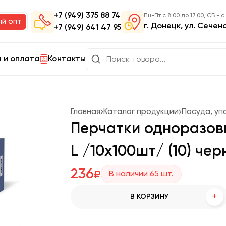
+7 (949) 375 88 74
Пн-Пт с 8:00 до 17:00, СБ - с
ый опт
г. Донецк, ул. Сечен
+7 (949) 641 47 95
 и оплата
Контакты
Главная
Каталог продукции
Посуда, уп
Перчатки одноразов
L /10х100шт/ (10) че
236
₽
В наличии
65
шт.
+
В КОРЗИНУ