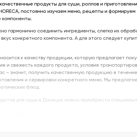
качественные продукты для суши, роллов и приготовлени
 HORECA, постоянно изучаем меню, рецепты и формируем
 компоненты.
но гармонично соединить ингредиенты, слегка их обраб
 вкус конкретного компонента. А для этого следует купит
носится к качеству продукции, которую предлагает поку
ие и свежесть каждого продукта, условия транспортиров
нас – значит, получить качественную продукцию в течени
отовления и сервировки конкретного меню. Мы предлага
зотических блюд.
одуктов для суши в Донецке можно приобрести специальн
суши в ДНР можно заказать копченое филе лосося, охлажд
ь изумидай – вкусный и питательный. Стружка тунца бон
ую. В Донецке купить продукты для суши – морепродукты,