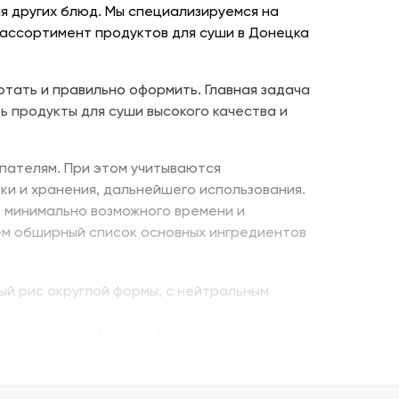
я других блюд. Мы специализируемся на
 ассортимент продуктов для суши в Донецка
отать и правильно оформить. Главная задача
ь продукты для суши высокого качества и
пателям. При этом учитываются
ки и хранения, дальнейшего использования.
е минимально возможного времени и
ем обширный список основных ингредиентов
ый рис округлой формы, с нейтральным
енную семгу. А также окунь унаги,
ито – для последнего штриха к оформлению.
 можно оптом и с доставкой.