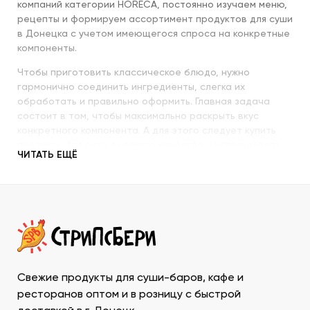
компаний категории HORECA, постоянно изучаем меню,
рецепты и формируем ассортимент продуктов для суши
в Донецка с учетом имеющегося спроса на конкретные
компоненты.
Чтобы приготовить классическое блюдо, нужно
гармонично соединить ингредиенты, слегка их
обработать и правильно оформить. Главная задача
состоит в том, чтобы максимально раскрыть вкус
конкретного компонента. А для этого следует купить
продукты для суши высокого качества и использовать
ЧИТАТЬ ЕЩЁ
их со знанием всех секретов.
Наша компания с пристальным вниманием относится к
качеству продукции, которую предлагает покупателям.
При этом учитываются особенности восточной кухни,
происхождение и свежесть каждого продукта, условия
транспортировки и хранения, дальнейшего
использования. Поэтому купить продукты для суши в
ДНР у нас – значит, получить качественную продукцию
Свежие продукты для суши-баров, кафе и
в течение минимально возможного времени и
ресторанов оптом и в розницу с быстрой
ассортименте, который необходим для приготовления и