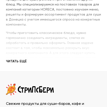
блюд. Мы специализируемся на поставках товаров для
компаний категории HORECA, постоянно изучаем меню,
рецепты и формируем ассортимент продуктов для суши
в Донецка с учетом имеющегося спроса на конкретные
компоненты.
Чтобы приготовить классическое блюдо, нужно
гармонично соединить ингредиенты, слегка их
обработать и правильно оформить. Главная задача
состоит в том, чтобы максимально раскрыть вкус
конкретного компонента. А для этого следует купить
продукты для суши высокого качества и использовать
ЧИТАТЬ ЕЩЁ
их со знанием всех секретов.
Наша компания с пристальным вниманием относится к
качеству продукции, которую предлагает покупателям.
При этом учитываются особенности восточной кухни,
происхождение и свежесть каждого продукта, условия
транспортировки и хранения, дальнейшего
использования. Поэтому купить продукты для суши в
ДНР у нас – значит, получить качественную продукцию
Свежие продукты для суши-баров, кафе и
в течение минимально возможного времени и