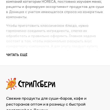
компаний категории HORECA, постоянно изучаем меню,
рецепты и формируем ассортимент продуктов для суши
в Донецка с учетом имеющегося спроса на конкретные
компоненты.
Чтобы приготовить классическое блюдо, нужно
гармонично соединить ингредиенты, слегка их
обработать и правильно оформить. Главная задача
состоит в том, чтобы максимально раскрыть вкус
конкретного компонента. А для этого следует купить
продукты для суши высокого качества и использовать
ЧИТАТЬ ЕЩЁ
их со знанием всех секретов.
Наша компания с пристальным вниманием относится к
качеству продукции, которую предлагает покупателям.
При этом учитываются особенности восточной кухни,
происхождение и свежесть каждого продукта, условия
транспортировки и хранения, дальнейшего
использования. Поэтому купить продукты для суши в
ДНР у нас – значит, получить качественную продукцию
Свежие продукты для суши-баров, кафе и
в течение минимально возможного времени и
ресторанов оптом и в розницу с быстрой
ассортименте, который необходим для приготовления и