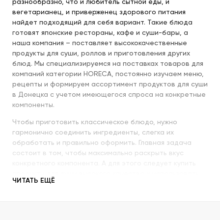
разнообразно, что и любитель сытной еды, и
вегетарианец, и приверженец здорового питания
найдет подходящий для себя вариант. Такие блюда
готовят японские рестораны, кафе и суши-бары, а
наша компания – поставляет высококачественные
продукты для суши, роллов и приготовления других
блюд. Мы специализируемся на поставках товаров для
компаний категории HORECA, постоянно изучаем меню,
рецепты и формируем ассортимент продуктов для суши
в Донецка с учетом имеющегося спроса на конкретные
компоненты.
Чтобы приготовить классическое блюдо, нужно
гармонично соединить ингредиенты, слегка их
обработать и правильно оформить. Главная задача
состоит в том, чтобы максимально раскрыть вкус
конкретного компонента. А для этого следует купить
продукты для суши высокого качества и использовать
ЧИТАТЬ ЕЩЁ
их со знанием всех секретов.
Наша компания с пристальным вниманием относится к
качеству продукции, которую предлагает покупателям.