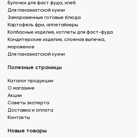
Булочки для фаст фуда, хлеб
Донецке купить продукты для суши –
Для паназиатской кухни
морепродукты, можно оптом и с доставкой.
Муку темпура. Смесь пшеничной и рисовой муки с
Замороженные готовые блюда
крахмалом для золотистой корочки. Можно
Картофель фри, аппетайзеры
заказать премиальный мучной продукт для суши в
Колбасные изделия, котлеты для фаст-фуда
Донецке, изготовленный по японской технологии.
Кондитерские изделия, слоеная выпечка,
Водоросли. Комбу, нори – качественные продукты
мороженое
для суши в ДНР с быстрой доставкой.
Для паназиатской кухни
Икру масаго, тобико. Свежайшие продукты для
суши и роллов оптом мелким и крупным.
Полезные страницы
Белый и черный кунжут. Придает блюду ореховые
нотки. У нас есть дополнительные продукты для
Каталог продукции
суши оптом – кунжутные семена в разной
расфасовке. Используются для создания
О магазине
вкусового оттенка и декорирования.
Акции
Уксус рисовый. Заказать этот продукт для суши
Советы эксперта
оптом в Донецке можно в бутылках и
Доставка и оплата
кубитейнерах.
Контакты
Соевый соус. Приготовленный по классическому
рецепту продукт для суши в ДНР можно
Новые товары
приобрести оптовой партией в нашей компании.