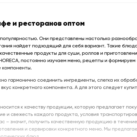
афе и ресторанов оптом
 популярностью. Они представлены настолько разнообраз
тания найдет подходящий для себя вариант. Такие блюда
качественные продукты для суши, роллов и приготовлени
 HORECA, постоянно изучаем меню, рецепты и формируем
 компоненты.
но гармонично соединить ингредиенты, слегка их обраб
 вкус конкретного компонента. А для этого следует купит
носится к качеству продукции, которую предлагает поку
ие и свежесть каждого продукта, условия транспортиров
нас – значит, получить качественную продукцию в течени
отовления и сервировки конкретного меню. Мы предлага
зотических блюд.