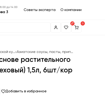
 8:00 до 14:00
Советы эксперта
О компании
ова 3
0
0
Для паназиатской кухни
Азиатские соусы, пасты, приправы
снове растительного
еховый) 1,5л, 6шт/кор
Добавить в избранное