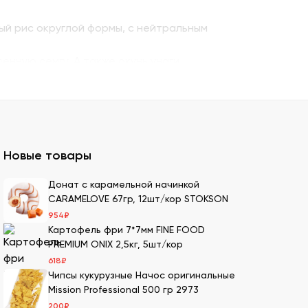
ый рис округлой формы, с нейтральным
енную семгу. А также окунь унаги,
ито – для последнего штриха к оформлению.
 можно оптом и с доставкой.
казать премиальный мучной продукт для
Новые товары
ля суши оптом – кунжутные семена в разной
Донат с карамельной начинкой
CARAMELOVE 67гр, 12шт/кор STOKSON
ах.
954
₽
ести оптовой партией в нашей компании.
Картофель фри 7*7мм FINE FOOD
PREMIUM ONIX 2,5кг, 5шт/кор
618
₽
Чипсы кукурузные Начос оригинальные
имеем 20-летний опыт в этой сфере, поэтому
Mission Professional 500 гр 2973
200
₽