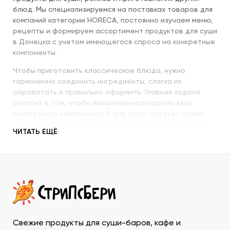
блюд. Мы специализируемся на поставках товаров для
компаний категории HORECA, постоянно изучаем меню,
рецепты и формируем ассортимент продуктов для суши
в Донецка с учетом имеющегося спроса на конкретные
компоненты.
Чтобы приготовить классическое блюдо, нужно
гармонично соединить ингредиенты, слегка их
обработать и правильно оформить. Главная задача
состоит в том, чтобы максимально раскрыть вкус
конкретного компонента. А для этого следует купить
продукты для суши высокого качества и использовать
ЧИТАТЬ ЕЩЁ
их со знанием всех секретов.
Наша компания с пристальным вниманием относится к
качеству продукции, которую предлагает покупателям.
При этом учитываются особенности восточной кухни,
происхождение и свежесть каждого продукта, условия
транспортировки и хранения, дальнейшего
использования. Поэтому купить продукты для суши в
ДНР у нас – значит, получить качественную продукцию
Свежие продукты для суши-баров, кафе и
в течение минимально возможного времени и