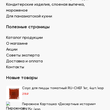
Донецке, изготовленный по японской технологии.
Кондитерские изделия, слоеная выпечка,
Водоросли. Комбу, нори – качественные продукты
мороженое
для суши в ДНР с быстрой доставкой.
Для паназиатской кухни
Икру масаго, тобико. Свежайшие продукты для
суши и роллов оптом мелким и крупным.
Полезные страницы
Белый и черный кунжут. Придает блюду ореховые
нотки. У нас есть дополнительные продукты для
Каталог продукции
суши оптом – кунжутные семена в разной
расфасовке. Используются для создания
О магазине
вкусового оттенка и декорирования.
Акции
Уксус рисовый. Заказать этот продукт для суши
Советы эксперта
оптом в Донецке можно в бутылках и
Доставка и оплата
кубитейнерах.
Контакты
Соевый соус. Приготовленный по классическому
рецепту продукт для суши в ДНР можно
Новые товары
приобрести оптовой партией в нашей компании.
Соус для пиццы томатный RU-CHEF 1кг, 4шт/кор
Преимущества заказа в СтриПсБери
218
₽
Чтобы купить продукты для суши в ДНР от
производителя, закажите их на сайте нашей компании.
Пирожное Картошка «Десертные истории»
Мы имеем 20-летний опыт в этой сфере, поэтому
0,975г./кор