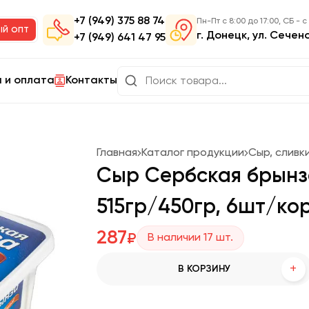
+7 (949) 375 88 74
Пн-Пт с 8:00 до 17:00, СБ - с
ый опт
г. Донецк, ул. Сечен
+7 (949) 641 47 95
 и оплата
Контакты
Главная
Каталог продукции
Сыр, сливк
Сыр Сербская брынз
515гр/450гр, 6шт/ко
287
₽
В наличии
17
шт.
+
В КОРЗИНУ