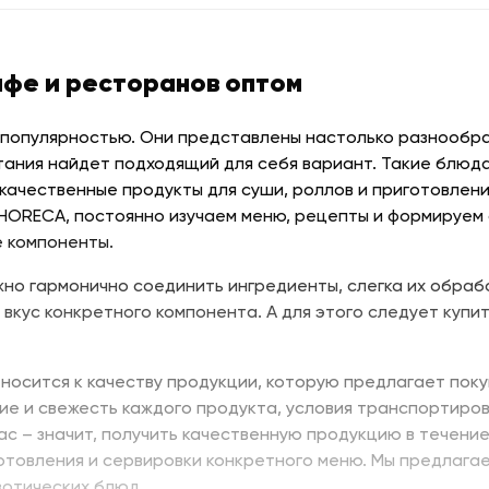
афе и ресторанов оптом
 популярностью. Они представлены настолько разнообраз
тания найдет подходящий для себя вариант. Такие блюда
качественные продукты для суши, роллов и приготовлени
 HORECA, постоянно изучаем меню, рецепты и формируем
 компоненты.
но гармонично соединить ингредиенты, слегка их обраб
 вкус конкретного компонента. А для этого следует купит
носится к качеству продукции, которую предлагает поку
ие и свежесть каждого продукта, условия транспортиров
нас – значит, получить качественную продукцию в течени
отовления и сервировки конкретного меню. Мы предлага
зотических блюд.