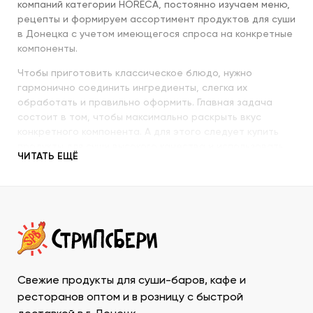
компаний категории HORECA, постоянно изучаем меню,
рецепты и формируем ассортимент продуктов для суши
в Донецка с учетом имеющегося спроса на конкретные
компоненты.
Чтобы приготовить классическое блюдо, нужно
гармонично соединить ингредиенты, слегка их
обработать и правильно оформить. Главная задача
состоит в том, чтобы максимально раскрыть вкус
конкретного компонента. А для этого следует купить
продукты для суши высокого качества и использовать
ЧИТАТЬ ЕЩЁ
их со знанием всех секретов.
Наша компания с пристальным вниманием относится к
качеству продукции, которую предлагает покупателям.
При этом учитываются особенности восточной кухни,
происхождение и свежесть каждого продукта, условия
транспортировки и хранения, дальнейшего
использования. Поэтому купить продукты для суши в
ДНР у нас – значит, получить качественную продукцию
Свежие продукты для суши-баров, кафе и
в течение минимально возможного времени и
ресторанов оптом и в розницу с быстрой
ассортименте, который необходим для приготовления и