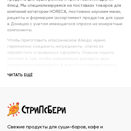
блюд. Мы специализируемся на поставках товаров для
компаний категории HORECA, постоянно изучаем меню,
рецепты и формируем ассортимент продуктов для суши
в Донецка с учетом имеющегося спроса на конкретные
компоненты.
Чтобы приготовить классическое блюдо, нужно
гармонично соединить ингредиенты, слегка их
обработать и правильно оформить. Главная задача
состоит в том, чтобы максимально раскрыть вкус
конкретного компонента. А для этого следует купить
продукты для суши высокого качества и использовать
ЧИТАТЬ ЕЩЁ
их со знанием всех секретов.
Наша компания с пристальным вниманием относится к
качеству продукции, которую предлагает покупателям.
При этом учитываются особенности восточной кухни,
происхождение и свежесть каждого продукта, условия
транспортировки и хранения, дальнейшего
использования. Поэтому купить продукты для суши в
ДНР у нас – значит, получить качественную продукцию
Свежие продукты для суши-баров, кафе и
в течение минимально возможного времени и