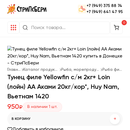
+7 (949) 375 88 74
+7 (949) 641 47 95
0
Главная
Каталог продукции
Рыба, морепродукты
Рыба филе
Тунец филе Yellowfin с/м 2кг+ Loin
(лойн) АА Аками 20кг/кор*, Huy Nam,
Вьетнам 1420
950
В наличии
1
шт.
₽
+
В КОРЗИНУ
Добавить в избранное