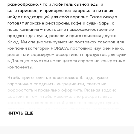
разнообразно, что и любитель сытной еды, и
вегетарианец, и приверженец здорового питания
найдет подходящий для себя вариант. Такие блюда
готовят японские рестораны, кафе и суши-бары, а
наша компания – поставляет высококачественные
продукты для суши, роллов и приготовления других
блюд. Мы специализируемся на поставках товаров для
компаний категории HORECA, постоянно изучаем меню,
рецепты и формируем ассортимент продуктов для суши
в Донецка с учетом имеющегося спроса на конкретные
компоненты.
Чтобы приготовить классическое блюдо, нужно
гармонично соединить ингредиенты, слегка их
обработать и правильно оформить. Главная задача
состоит в том, чтобы максимально раскрыть вкус
конкретного компонента. А для этого следует купить
продукты для суши высокого качества и использовать
ЧИТАТЬ ЕЩЁ
их со знанием всех секретов.
Наша компания с пристальным вниманием относится к
качеству продукции, которую предлагает покупателям.