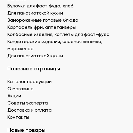
Креветку – королевскую, тигровую, дикую. В
Булочки для фаст фуда, хлеб
Донецке купить продукты для суши –
Для паназиатской кухни
морепродукты, можно оптом и с доставкой.
Муку темпура. Смесь пшеничной и рисовой муки с
Замороженные готовые блюда
крахмалом для золотистой корочки. Можно
Картофель фри, аппетайзеры
заказать премиальный мучной продукт для суши в
Колбасные изделия, котлеты для фаст-фуда
Донецке, изготовленный по японской технологии.
Кондитерские изделия, слоеная выпечка,
Водоросли. Комбу, нори – качественные продукты
мороженое
для суши в ДНР с быстрой доставкой.
Для паназиатской кухни
Икру масаго, тобико. Свежайшие продукты для
суши и роллов оптом мелким и крупным.
Полезные страницы
Белый и черный кунжут. Придает блюду ореховые
нотки. У нас есть дополнительные продукты для
Каталог продукции
суши оптом – кунжутные семена в разной
расфасовке. Используются для создания
О магазине
вкусового оттенка и декорирования.
Акции
Уксус рисовый. Заказать этот продукт для суши
Советы эксперта
оптом в Донецке можно в бутылках и
Доставка и оплата
кубитейнерах.
Контакты
Соевый соус. Приготовленный по классическому
рецепту продукт для суши в ДНР можно
Новые товары
приобрести оптовой партией в нашей компании.