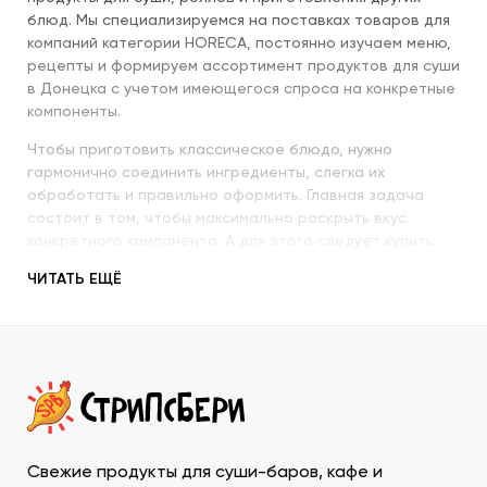
блюд. Мы специализируемся на поставках товаров для
компаний категории HORECA, постоянно изучаем меню,
рецепты и формируем ассортимент продуктов для суши
в Донецка с учетом имеющегося спроса на конкретные
компоненты.
Чтобы приготовить классическое блюдо, нужно
гармонично соединить ингредиенты, слегка их
обработать и правильно оформить. Главная задача
состоит в том, чтобы максимально раскрыть вкус
конкретного компонента. А для этого следует купить
продукты для суши высокого качества и использовать
ЧИТАТЬ ЕЩЁ
их со знанием всех секретов.
Наша компания с пристальным вниманием относится к
качеству продукции, которую предлагает покупателям.
При этом учитываются особенности восточной кухни,
происхождение и свежесть каждого продукта, условия
транспортировки и хранения, дальнейшего
использования. Поэтому купить продукты для суши в
ДНР у нас – значит, получить качественную продукцию
Свежие продукты для суши-баров, кафе и
в течение минимально возможного времени и