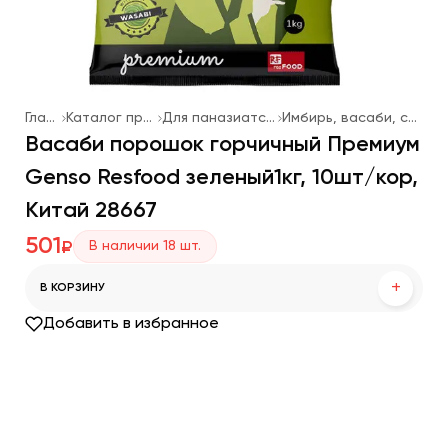
Главная
Каталог продукции
Для паназиатской кухни
Имбирь, васаби, соевый соус
Васаби порошок горчичный Премиум
Genso Resfood зеленый1кг, 10шт/кор,
Китай 28667
501
В наличии
18
шт.
₽
+
В КОРЗИНУ
Добавить в избранное