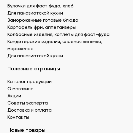
Креветку – королевскую, тигровую, дикую. В
Булочки для фаст фуда, хлеб
Донецке купить продукты для суши –
Для паназиатской кухни
морепродукты, можно оптом и с доставкой.
Муку темпура. Смесь пшеничной и рисовой муки с
Замороженные готовые блюда
крахмалом для золотистой корочки. Можно
Картофель фри, аппетайзеры
заказать премиальный мучной продукт для суши в
Колбасные изделия, котлеты для фаст-фуда
Донецке, изготовленный по японской технологии.
Кондитерские изделия, слоеная выпечка,
Водоросли. Комбу, нори – качественные продукты
мороженое
для суши в ДНР с быстрой доставкой.
Для паназиатской кухни
Икру масаго, тобико. Свежайшие продукты для
суши и роллов оптом мелким и крупным.
Полезные страницы
Белый и черный кунжут. Придает блюду ореховые
нотки. У нас есть дополнительные продукты для
Каталог продукции
суши оптом – кунжутные семена в разной
расфасовке. Используются для создания
О магазине
вкусового оттенка и декорирования.
Акции
Уксус рисовый. Заказать этот продукт для суши
Советы эксперта
оптом в Донецке можно в бутылках и
Доставка и оплата
кубитейнерах.
Контакты
Соевый соус. Приготовленный по классическому
рецепту продукт для суши в ДНР можно
Новые товары
приобрести оптовой партией в нашей компании.