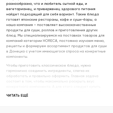
разнообразно, что и любитель сытной еды, и
вегетарианец, и приверженец здорового питания
найдет подходящий для себя вариант. Такие блюда
готовят японские рестораны, кафе и суши-бары, а
наша компания – поставляет высококачественные
продукты для суши, роллов и приготовления других
блюд. Мы специализируемся на поставках товаров для
компаний категории HORECA, постоянно изучаем меню,
рецепты и формируем ассортимент продуктов для суши
в Донецка с учетом имеющегося спроса на конкретные
компоненты.
Чтобы приготовить классическое блюдо, нужно
гармонично соединить ингредиенты, слегка их
обработать и правильно оформить. Главная задача
состоит в том, чтобы максимально раскрыть вкус
конкретного компонента. А для этого следует купить
продукты для суши высокого качества и использовать
ЧИТАТЬ ЕЩЁ
их со знанием всех секретов.
Наша компания с пристальным вниманием относится к
качеству продукции, которую предлагает покупателям.